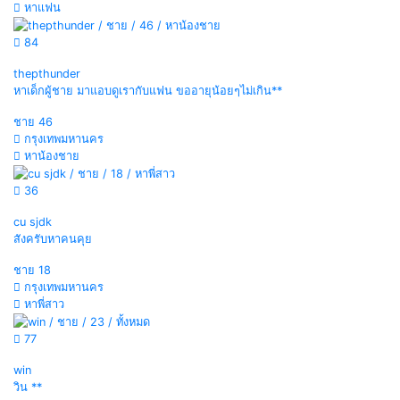
หาแฟน
84
thepthunder
หาเด็กผู้ชาย มาแอบดูเรากับแฟน ขออายุน้อยๆไม่เกิน**
ชาย
46
กรุงเทพมหานคร
หาน้องชาย
36
cu sjdk
สังครับหาคนคุย
ชาย
18
กรุงเทพมหานคร
หาพี่สาว
77
win
วิน **