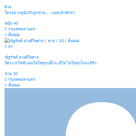
ฝ้าย
ใครอยากดูฉันกับลูกชาย…. แอดแล้วทักมา
หญิง
40
กรุงเทพมหานคร
ทั้งหมด
97
ณัฐรัชต์ สุวงศ์ไพศาล
วิศวะกรไฟฟ้าเผยไม่ใช่ทุกปลั๊กจะมีไฟ ไม่ใช่ทุกใจจะมีรัก
ชาย
30
กรุงเทพมหานคร
ทั้งหมด