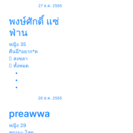
27 ธ.ค. 2565
พงษ์ศักดิ์ แซ่
ฟ่าน
หญิง
35
คืนนี่*อยาก*ด
สงขลา
ทั้งหมด
26 ธ.ค. 2565
preawwa
หญิง
29
สถานะ โสด