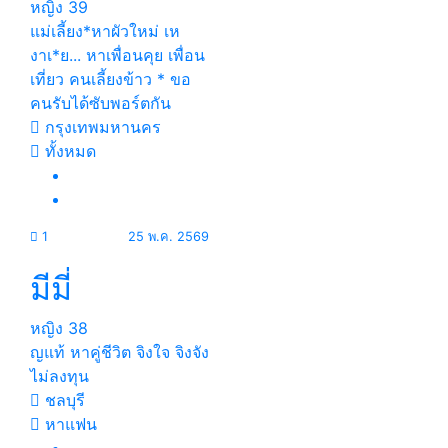
หญิง
39
แม่เลี้ยง*หาผัวใหม่ เห
งาเ*ย... หาเพื่อนคุย เพื่อน
เที่ยว คนเลี้ยงข้าว * ขอ
คนรับได้ซับพอร์ตกัน
กรุงเทพมหานคร
ทั้งหมด
1
25 พ.ค. 2569
มีมี่
หญิง
38
ญแท้ หาคู่ชีวิต จิงใจ จิงจัง
ไม่ลงทุน
ชลบุรี
หาแฟน