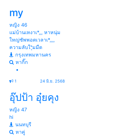
my
หญิง
46
แม่บ้านเหงา​เ*,,, หาหนุ่ม
ใหญ่ซัพพอตเวลาเ*,,,,
ความลับใ*ุมมืด
กรุงเทพมหานคร
หากิ๊ก
1
24 มิ.ย. 2568
อุ๊ปป้า อุ๋ยคุง
หญิง
47
hi
นนทบุรี
หาคู่