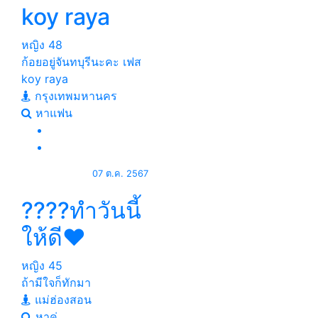
koy raya
หญิง
48
ก้อยอยู่จันทบุรีนะคะ เฟส
koy raya
กรุงเทพมหานคร
หาแฟน
07 ต.ค. 2567
????ทำวันนี้
ให้ดี❤️
หญิง
45
ถ้ามีใจก็ทักมา
แม่ฮ่องสอน
หาคู่