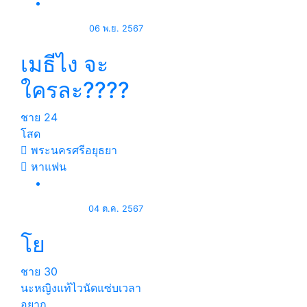
06 พ.ย. 2567
เมธีไง จะ
ใครละ????
ชาย
24
โสด
พระนครศรีอยุธยา
หาแฟน
04 ต.ค. 2567
โย
ชาย
30
นะหญิงแท้ไวนัดแซ่บเวลา
อยาก