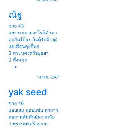
ณัฐ​
ชาย
43
อยากระบายอะไรก็ทักมา
คุยกันได้นะ ยินดีรับฟัง @
แค่เพื่อนคุยก็พอ
พระนครศรีอยุธยา
ทั้งหมด
14 พ.ค. 2567
yak seed
ชาย
46
แอบเล่น แอบแซ่บ หาสาว
คุยสานสัมพันธ์ความลับ
พระนครศรีอยุธยา