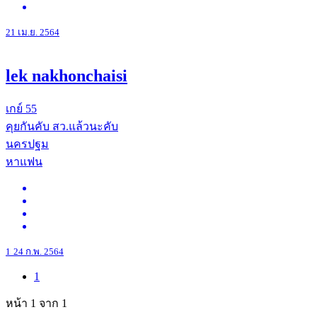
21 เม.ย. 2564
lek nakhonchaisi
เกย์
55
คุยกันคับ สว.แล้วนะคับ
นครปฐม
หาแฟน
1
24 ก.พ. 2564
1
หน้า 1
จาก 1