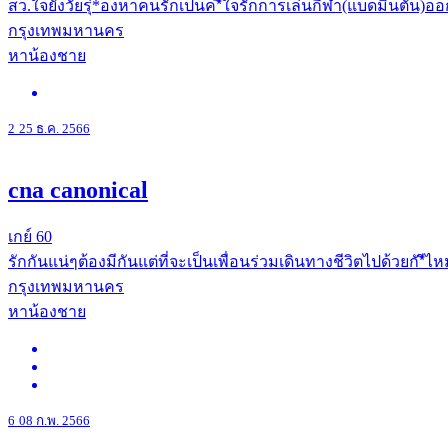
สว.ใจยังวัยรุ่*องหาคนรักเป็นค*ีใจรักการเล่นกีฬา(แบดมินตัน)อ
กรุงเทพมหานคร
หาน้องชาย
2
25 ธ.ค. 2566
cna canonical
เกย์
60
รักกันแน่ๆต้องมีกันแต่ที่จะเป็นเพื่อนร่วมเดินทางชีวิตไปด้วยกั*
กรุงเทพมหานคร
หาน้องชาย
6
08 ก.พ. 2566