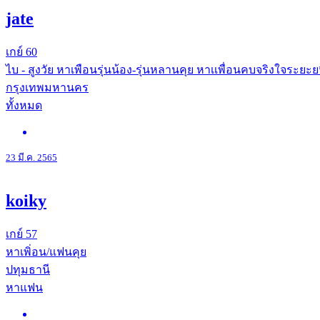
jate
เกย์
60
ไบ - สูงวัย หาเพือนรุ่นน้อง-รุ่นหลานคุย หาเเพื่อนคบจริงใจระยะ
กรุงเทพมหานคร
ทั้งหมด
23 มี.ค. 2565
koiky
เกย์
57
หาเพิ่อน/แฟนคุย
ปทุมธานี
หาแฟน