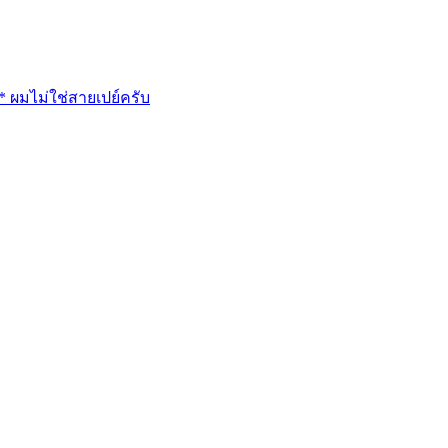
ย* ผมไม่ใช่สายเปย์ครับ