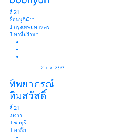
ดี้
21
ชื่อหนูดีน้าา
กรุงเทพมหานคร
หาที่ปรึกษา
21 ม.ค. 2567
ทิพยาภรณ์
ทิมสวัสดิ์
ดี้
21
เหงาา
ชลบุรี
หากิ๊ก