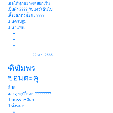
เธอได้ทุกอย่างเลยยกเว้น
เป็นผัว.???? รับแงวโอ้นไป
เลี้ยงสักตัวมั้ยคะ.????
นครปฐม
หาแฟน
22 พ.ย. 2565
ฑิฆัมพร
ขอนตะคุ
ดี้
19
ลองคุยดูกั*ั้ยคะ ????️‍????
นครราชสีมา
ทั้งหมด