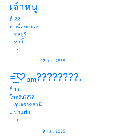
เจ้าหนู
ดี้
22
หาเพื่อนคุยค่ะ
ชลบุรี
หากิ๊ก
02 ก.ย. 2565
=͟͟͞♡ₚₘ????????.
ดี้
19
โสดงับ????
อุบลราชธานี
หาแฟน
19 ส.ค. 2565