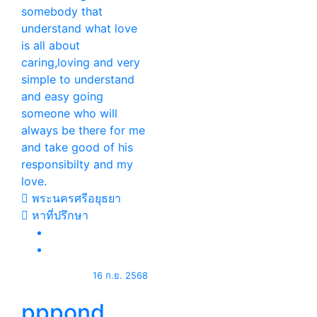
somebody that
understand what love
is all about
caring,loving and very
simple to understand
and easy going
someone who will
always be there for me
and take good of his
responsibilty and my
love.
พระนครศรีอยุธยา
หาที่ปรึกษา
16 ก.ย. 2568
pppond