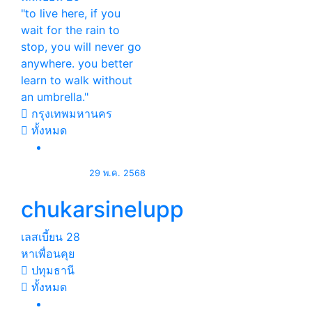
"to live here, if you
wait for the rain to
stop, you will never go
anywhere. you better
learn to walk without
an umbrella."
กรุงเทพมหานคร
ทั้งหมด
29 พ.ค. 2568
chukarsinelupp
เลสเบี้ยน
28
หาเพื่อนคุย
ปทุมธานี
ทั้งหมด