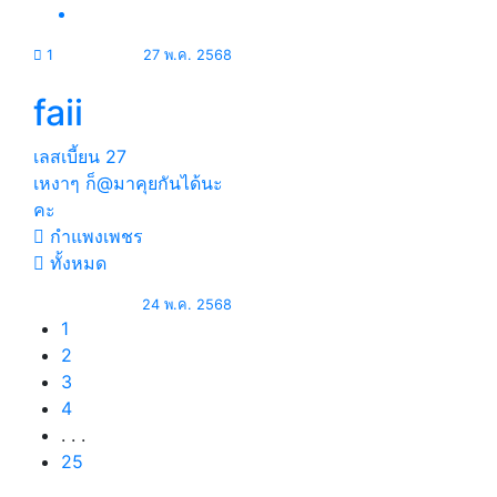
1
27 พ.ค. 2568
faii
เลสเบี้ยน
27
เหงาๆ ก็@มาคุยกันได้นะ
คะ
กำแพงเพชร
ทั้งหมด
24 พ.ค. 2568
1
2
3
4
. . .
25