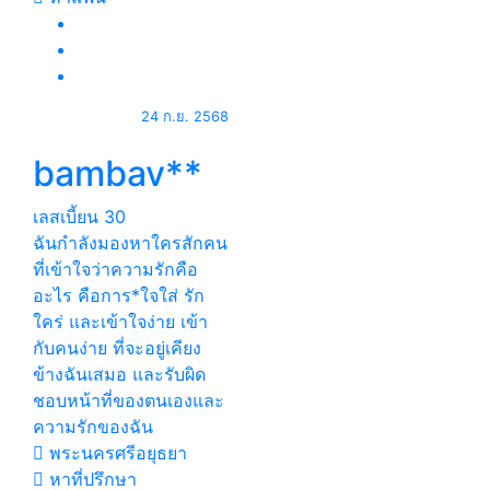
24 ก.ย. 2568
bambav**
เลสเบี้ยน
30
ฉันกำลังมองหาใครสักคน
ที่เข้าใจว่าความรักคือ
อะไร คือการ*ใจใส่ รัก
ใคร่ และเข้าใจง่าย เข้า
กับคนง่าย ที่จะอยู่เคียง
ข้างฉันเสมอ และรับผิด
ชอบหน้าที่ของตนเองและ
ความรักของฉัน
พระนครศรีอยุธยา
หาที่ปรึกษา