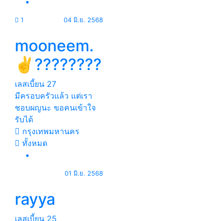
1
04 มิ.ย. 2568
mooneem.
✌????????
เลสเบี้ยน
27
มีครอบครัวแล้ว แต่เรา
ชอบผญนะ ขอคนเข้าใจ
รับได้
กรุงเทพมหานคร
ทั้งหมด
01 มิ.ย. 2568
rayya
เลสเบี้ยน
25