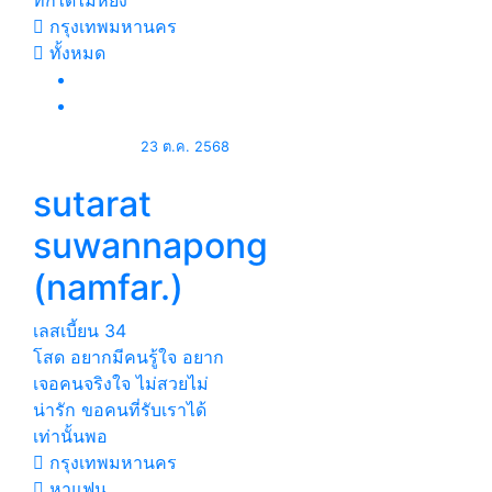
ทักได้ไม่หยิ่ง
กรุงเทพมหานคร
ทั้งหมด
23 ต.ค. 2568
sutarat
suwannapong
(namfar.)
เลสเบี้ยน
34
โสด อยากมีคนรู้ใจ อยาก
เจอคนจริงใจ ไม่สวยไม่
น่ารัก ขอคนที่รับเราได้
เท่านั้นพอ
กรุงเทพมหานคร
หาแฟน