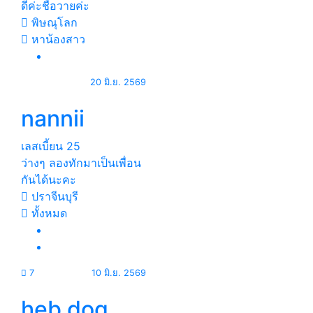
ดีค่ะชื่อวายค่ะ
พิษณุโลก
หาน้องสาว
20 มิ.ย. 2569
nannii
เลสเบี้ยน
25
ว่างๆ ลองทักมาเป็นเพื่อน
กันได้นะคะ
ปราจีนบุรี
ทั้งหมด
7
10 มิ.ย. 2569
heb dog