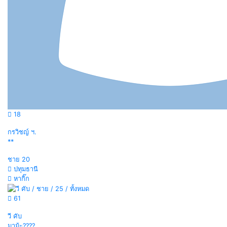
18
กรวิชญ์ ฯ.
**
ชาย
20
ปทุมธานี
หากิ๊ก
61
วี คับ
มาม้ะ????