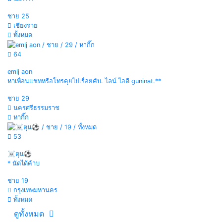
ชาย
25
เชียงราย
ทั้งหมด
64
emlj aon
หาเพื่อนแชทหรือโทรคุยไปเรื่อยคับ. ไลน์ ไอดี guninat.**
ชาย
29
นครศรีธรรมราช
หากิ๊ก
53
☠️ตุน⚽
* นัดได้ค้าบ
ชาย
19
กรุงเทพมหานคร
ทั้งหมด
ดูทั้งหมด