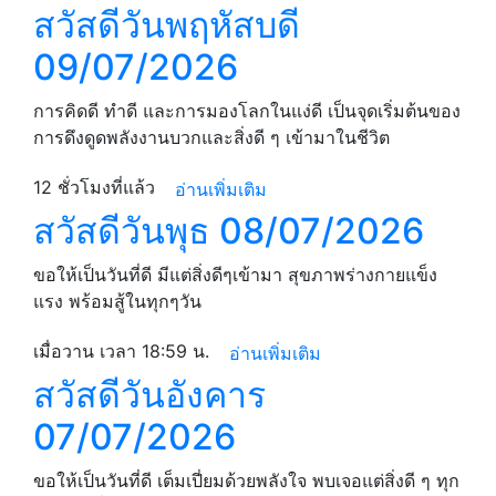
สวัสดีวันพฤหัสบดี
09/07/2026
การคิดดี ทำดี และการมองโลกในแง่ดี เป็นจุดเริ่มต้นของ
การดึงดูดพลังงานบวกและสิ่งดี ๆ เข้ามาในชีวิต
12 ชั่วโมงที่แล้ว
อ่านเพิ่มเติม
สวัสดีวันพุธ 08/07/2026
ขอให้เป็นวันที่ดี มีแต่สิ่งดีๆเข้ามา สุขภาพร่างกายแข็ง
แรง พร้อมสู้ในทุกๆวัน
เมื่อวาน เวลา 18:59 น.
อ่านเพิ่มเติม
สวัสดีวันอังคาร
07/07/2026
ขอให้เป็นวันที่ดี เต็มเปี่ยมด้วยพลังใจ พบเจอแต่สิ่งดี ๆ ทุก