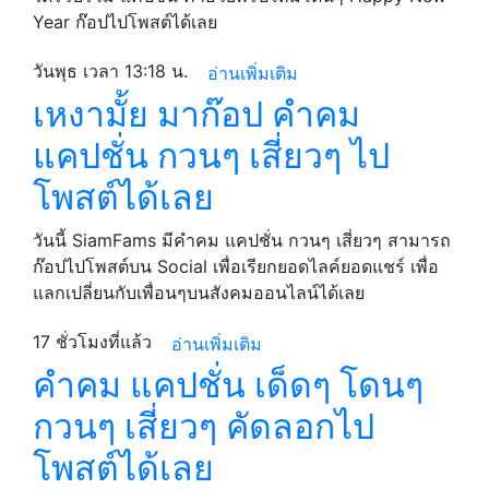
Year ก๊อปไปโพสต์ได้เลย
วันพุธ เวลา 13:18 น.
อ่านเพิ่มเติม
เหงามั้ย มาก๊อป คำคม
แคปชั่น กวนๆ เสี่ยวๆ ไป
โพสต์ได้เลย
วันนี้ SiamFams มีคำคม แคปชั่น กวนๆ เสี่ยวๆ สามารถ
ก๊อปไปโพสต์บน Social เพื่อเรียกยอดไลค์ยอดแชร์ เพื่อ
แลกเปลี่ยนกับเพื่อนๆบนสังคมออนไลน์ได้เลย
17 ชั่วโมงที่แล้ว
อ่านเพิ่มเติม
คำคม แคปชั่น เด็ดๆ โดนๆ
กวนๆ เสี่ยวๆ คัดลอกไป
โพสต์ได้เลย