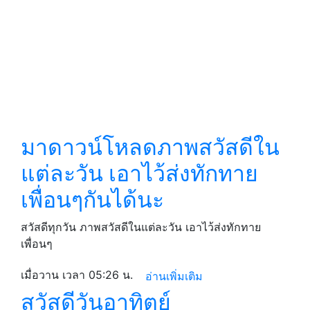
มาดาวน์โหลดภาพสวัสดีใน
แต่ละวัน เอาไว้ส่งทักทาย
เพื่อนๆกันได้นะ
สวัสดีทุกวัน ภาพสวัสดีในแต่ละวัน เอาไว้ส่งทักทาย
เพื่อนๆ
เมื่อวาน เวลา 05:26 น.
อ่านเพิ่มเติม
สวัสดีวันอาทิตย์