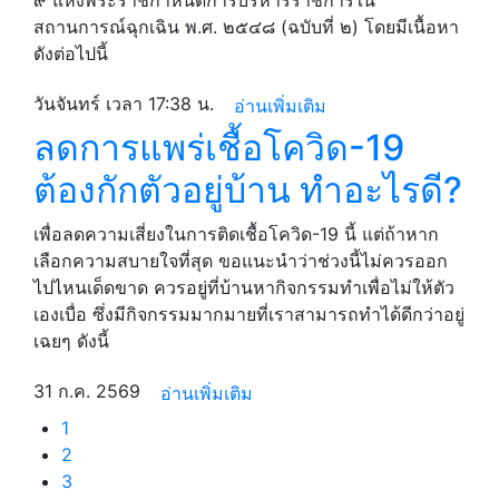
๙ แห่งพระราชกำหนดการบริหารราชการใน
สถานการณ์ฉุกเฉิน พ.ศ. ๒๕๔๘ (ฉบับที่ ๒) โดยมีเนื้อหา
ดังต่อไปนี้
วันจันทร์ เวลา 17:38 น.
อ่านเพิ่มเติม
ลดการแพร่เชื้อโควิด-19
ต้องกักตัวอยู่บ้าน ทำอะไรดี?
เพื่อลดความเสี่ยงในการติดเชื้อโควิด-19 นี้ แต่ถ้าหาก
เลือกความสบายใจที่สุด ขอแนะนำว่าช่วงนี้ไม่ควรออก
ไปไหนเด็ดขาด ควรอยู่ที่บ้านหากิจกรรมทำเพื่อไม่ให้ตัว
เองเบื่อ ซึ่งมีกิจกรรมมากมายที่เราสามารถทำได้ดีกว่าอยู่
เฉยๆ ดังนี้
31 ก.ค. 2569
อ่านเพิ่มเติม
1
2
3