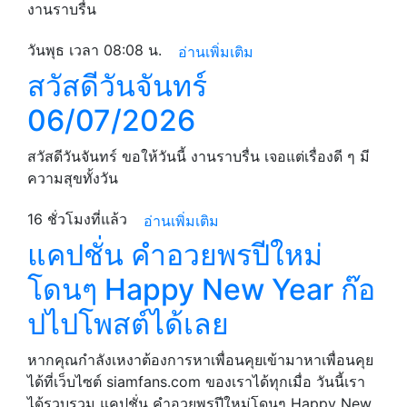
งานราบรื่น
วันพุธ เวลา 08:08 น.
อ่านเพิ่มเติม
สวัสดีวันจันทร์
06/07/2026
สวัสดีวันจันทร์ ขอให้วันนี้ งานราบรื่น เจอแต่เรื่องดี ๆ มี
ความสุขทั้งวัน
16 ชั่วโมงที่แล้ว
อ่านเพิ่มเติม
แคปชั่น คำอวยพรปีใหม่
โดนๆ Happy New Year ก๊อ
ปไปโพสต์ได้เลย
หากคุณกำลังเหงาต้องการหาเพื่อนคุยเข้ามาหาเพื่อนคุย
ได้ที่เว็บไซต์ siamfans.com ของเราได้ทุกเมื่อ วันนี้เรา
ได้รวบรวม แคปชั่น คำอวยพรปีใหม่โดนๆ Happy New