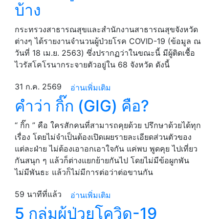
บ้าง
กระทรวงสาธารณสุขและสำนักงานสาธารณสุขจังหวัด
ต่างๆ ได้รายงานจำนวนผู้ป่วยโรค COVID-19 (ข้อมูล ณ
วันที่ 18 เม.ย. 2563) ซึ่งปรากฏว่าในขณะนี้ มีผู้ติดเชื้อ
ไวรัสโคโรนากระจายตัวอยู่ใน 68 จังหวัด ดังนี้
31 ก.ค. 2569
อ่านเพิ่มเติม
คำว่า กิ๊ก (GIG) คือ?
“ กิ๊ก ” คือ ใครสักคนที่สามารถคุยด้วย ปรึกษาด้วยได้ทุก
เรื่อง โดยไม่จำเป็นต้องเปิดเผยรายละเอียดส่วนตัวของ
แต่ละฝ่าย ไม่ต้องเอาอกเอาใจกัน แค่พบ พูดคุย ไปเที่ยว
กันสนุก ๆ แล้วก็ต่างแยกย้ายกันไป โดยไม่มีข้อผูกพัน
ไม่มีพันธะ แล้วก็ไม่มีการต่อว่าต่อขานกัน
59 นาทีที่แล้ว
อ่านเพิ่มเติม
5 กลุ่มผู้ป่วยโควิด-19