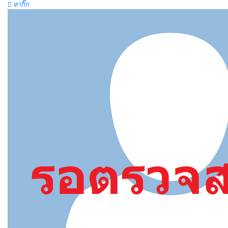
หากิ๊ก