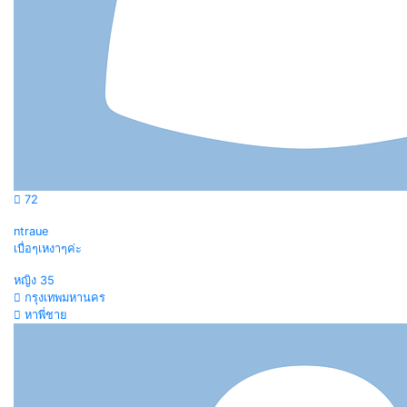
72
ntraue
เบื่อๆเหงาๆค่ะ
หญิง
35
กรุงเทพมหานคร
หาพี่ชาย