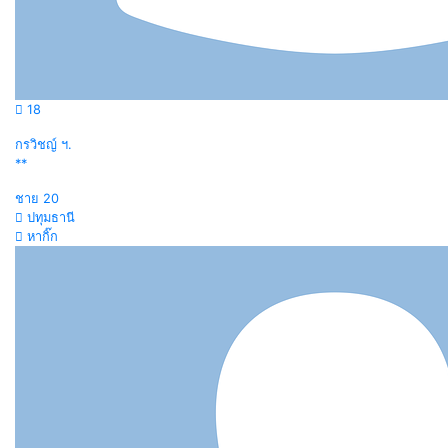
18
กรวิชญ์ ฯ.
**
ชาย
20
ปทุมธานี
หากิ๊ก