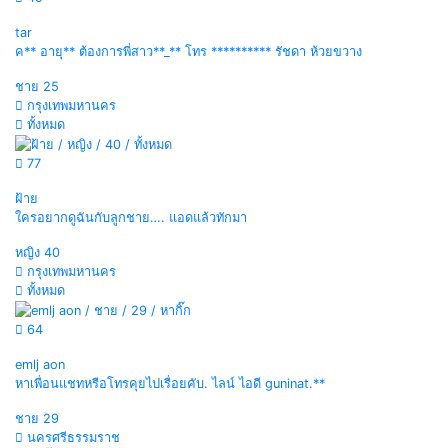
tar
ค** อายุ** ต้องการพี่สาว**_** โทร ********** รัชดา ห้วยขวาง
ชาย
25
กรุงเทพมหานคร
ทั้งหมด
77
ฝ้าย
ใครอยากดูฉันกับลูกชาย…. แอดแล้วทักมา
หญิง
40
กรุงเทพมหานคร
ทั้งหมด
64
emlj aon
หาเพื่อนแชทหรือโทรคุยไปเรื่อยคับ. ไลน์ ไอดี guninat.**
ชาย
29
นครศรีธรรมราช