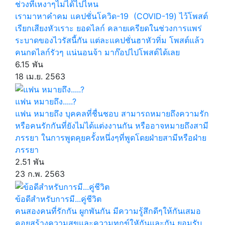
ช่วงที่เหงาๆไม่ได้ไปไหน
เรามาหาคำคม แคปชั่นโควิด-19 (COVID-19) ไว้โพสต์
เรียกเสียงหัวเราะ ยอดไลก์ คลายเครียดในช่วงการแพร่
ระบาดของไวรัสนี้กัน แต่ละแคปชั่นฮาหัวทิ่ม โพสต์แล้ว
คนกดไลก์รัวๆ แน่นอนจ้า มาก๊อปไปโพสต์ได้เลย
6.15 พัน
18 เม.ย. 2563
แฟน หมายถึง.....?
แฟน หมายถึง บุคคลที่ชื่นชอบ สามารถหมายถึงความรัก
หรือคนรักกันที่ยังไม่ได้แต่งงานกัน หรืออาจหมายถึงสามี
ภรรยา ในการพูดคุยครั้งหนึ่งๆที่พูดโดยฝ่ายสามีหรือฝ่าย
ภรรยา
2.51 พัน
23 ก.พ. 2563
ข้อดีสำหรับการมี...คู่ชีวิต
คนสองคนที่รักกัน ผูกพันกัน มีความรู้สึกดีๆให้กันเสมอ
คอยสร้างความสุขและความทุกข์ใหักันและกัน ยอมรับ