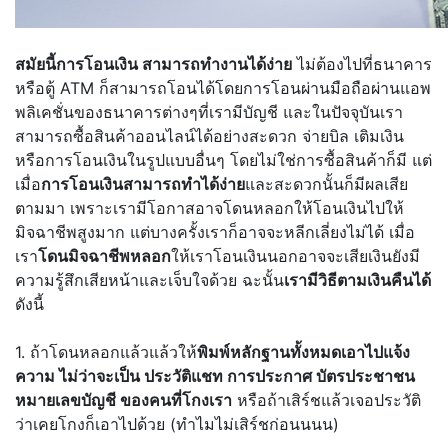
สมัยนี้การโอนเงิน สามารถทำงานได้ง่าย
ไม่ต้องไปที่ธนาคาร
หรือตู้ ATM ก็สามารถโอนได้โดยการโอนผ่านมือถือผ่านแอพ
พลิเคชั่นของธนาคารต่างๆที่เรามีบัญชี และในปัจจุบันเรา
สามารถซื้อสินค้าออนไลน์ได้อย่างสะดวก จ่ายบิล เติมเงิน
หรือการโอนเงินในรูปแบบอื่นๆ โดยไม่ใช่การซื้อสินค้าก็มี แต่
เมื่อ
การโอนเงินสามารถทำได้ง่าย
และสะดวกนั้นก็มีผลเสีย
ตามมา เพราะเรามีโอกาสอาจโดนหลอกให้โอนเงินไปให้
มิจฉาชีพสูงมาก แต่บางครั้งเราก็อาจจะหลีกเลี่ยงไม่ได้ เมื่อ
เรา
โดนมิจฉาชีพหลอก
ให้เราโอนเงินนอกอาจจะเสียเงินยังมี
ความรู้สึกเสียหน้าและเจ็บใจด้วย ฉะนั้น
เรามีวิธีตามเงินคืนได้
ดังนี้
1. ถ้าโดนหลอกแล้วแล้วให้
พิมพ์หลักฐานทั้งหมดเอาไปแจ้ง
ความ ไม่ว่าจะเป็น ประวัติแชท การประกาศ บัตรประชาชน
หมายเลขบัญชี ของคนที่โกงเรา
หรือถ้าเสิร์ชแล้วเจอประวัติ
ว่าเคยโกงก็เอาไปด้วย (ทำไมไม่เสิร์ชก่อนนนน)