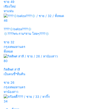
ชาย
49
เชียงใหม่
หาแฟน
46
????❄️ballza????❄️
❄️????พระราม*สาม โสดๆ????❄️
ชาย
32
กรุงเทพมหานคร
ทั้งหมด
80
กิตติพศ สาลี
เป็นคนขี้*ทั้นคืน
ชาย
26
กรุงเทพมหานคร
หาน้องสาว
34