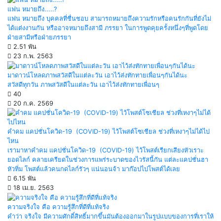
แฟน หมายถึง.....?
แฟน หมายถึง บุคคลที่ชื่นชอบ สามารถหมายถึงความรักหรือคนรักกันที่ยังไม่
ได้แต่งงานกัน หรืออาจหมายถึงสามี ภรรยา ในการพูดคุยครั้งหนึ่งๆที่พูดโดย
ฝ่ายสามีหรือฝ่ายภรรยา
2.51 พัน
23 ก.พ. 2563
มาดาวน์โหลดภาพสวัสดีในแต่ละวัน เอาไว้ส่งทักทายเพื่อนๆกันได้นะ
สวัสดีทุกวัน ภาพสวัสดีในแต่ละวัน เอาไว้ส่งทักทายเพื่อนๆ
40
20 ก.ค. 2569
คำคม แคปชั่นโควิด-19 (COVID-19) ไว้โพสต์โซเชียล ช่วงที่เหงาๆไม่ได้ไป
ไหน
เรามาหาคำคม แคปชั่นโควิด-19 (COVID-19) ไว้โพสต์เรียกเสียงหัวเราะ
ยอดไลก์ คลายเครียดในช่วงการแพร่ระบาดของไวรัสนี้กัน แต่ละแคปชั่นฮา
หัวทิ่ม โพสต์แล้วคนกดไลก์รัวๆ แน่นอนจ้า มาก๊อปไปโพสต์ได้เลย
6.15 พัน
18 เม.ย. 2563
ความจริงใจ คือ ความรู้สึกที่ดีที่แท้จริง
คำว่า จริงใจ มีความศักดิ์สิทธิ์มากขึ้นมันต้องออกมาในรูปแบบของการที่เราให้