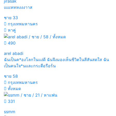
jirasak
เเเเเหหหงงงาาส
ชาย
33
กรุงเทพมหานคร
หาคู่
490
arel abadi
ฉันเป็นค*องโลกในแง่ดี ฉันจึงมองเห็นชีวิตในสีสันสดใส ฉัน
เป็นคนใจ*นและกระตือรือร้น
ชาย
58
กรุงเทพมหานคร
ทั้งหมด
331
ssmm