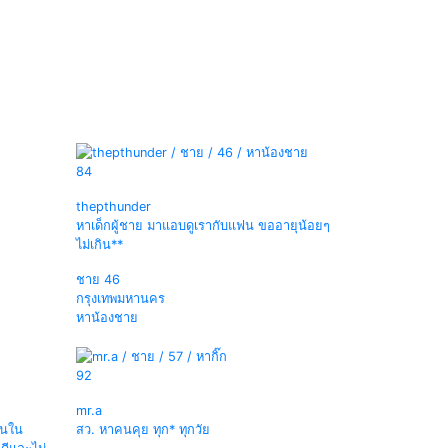
84
thepthunder
หาเด็กผู้ชาย มาแอบดูเรากับแฟน ขออายุน้อยๆ
ไม่เกิน**
ชาย
46
กรุงเทพมหานคร
หาน้องชาย
92
mr.a
านใน
สว. หาคนคุย ทุก* ทุกวัย