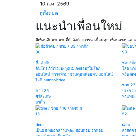
10 ก.ค. 2569
ดูทั้งหมด
แนะนำเพื่อนใหม่
มีเพื่อนอีกมากมายที่กำลังต้องการหาเพื่อนคุย เพื่อนแชท แลกเ
30
98
ชื่อต้าคับ
ชอบ*ส์เ
อินโทรเวิร์ตเงียบๆพูดไม่เก่งแอบ*ในโลก
โสด หาแ
ออนไลน์ สาวๆทักมาชวนคุยหน่อยคับ แอดไลน์
หรือ lin
ไอดี humnoi*dee
ชาย
22
ชาย
35
ประจวบค
ศรีสะเกษ
หาแฟน
หากิ๊ก
15
52
tine
safe
เป็นผช ที่ออกสาวแหละ ชอบทอม รักทอม
สวัสดีค