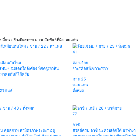
ปลี่ยน สร้างมิตรภาพ ความสัมพันธ์ที่ดีงามต่อกัน
41
หมือนกันไหม
จ้อย.จ้อย.
ฟน♀️ นัดเดทใกล้เคียง พิกัด@หัวหิน
*กะ*คือแพ้เขาว่ะ​????
eมาคุยกันก็ได้ครับ
ชาย
25
ขอนแก่น
ีรีขันธ์
ทั้งหมด
77
อาชิ
รับ คุยสุภาพ หามิตรภาพระยะ* อยู่
สวัสดีครับ อาชิ นะครับเด็กใต้ มาทำง