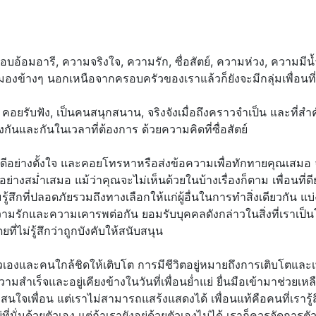
้อมอารี, ความจริงใจ, ความรัก, ซื่อสัตย์, ความห่วง, ความมีน
นมองข้างๆ นอกเหนือจากครอบครัวของเราแล้วก็ยังจะมีกลุ่มเพื่อนท
คอยรับฟัง, เป็นคนสนุกสนาน, จริงจังเมื่อถึงคราวจำเป็น และที่ส
กันและกันในเวลาที่ต้องการ ด้วยความคิดที่ซื่อสัตย์
ม่ดีอย่างตั้งใจ และคอยโทรหาหรือส่งข้อความเพื่อทักทายคุณเสมอ จ
สม่ำเสมอ แม้ว่าคุณจะไม่เห็นด้วยในบ้างเรื่องก็ตาม เพื่อนที่ดีย
้สึกที่ปลอดภัยรวมถึงทางเลือกให้แก่ผู้อื่นในการทำสิ่งเดียวกัน 
ือความรักและความเคารพต่อกัน ยอมรับบุคคลดังกล่าวในสิ่งที่เราเป็นโ
่ไม่รู้สึกว่าถูกบังคับให้สนับสนุน
ตัวเองและคนใกล้ชิดให้เติบโต การมีชีวิตอยู่หมายถึงการเติบโตและ
ำเร็จและอยู่เคียงข้างในวันที่เพื่อนย่ำแย่ ยื่นมือเข้ามาช่วยเหลือ
สนใจเพื่อน แต่เราไม่สามารถแสร้งแสดงได้ เพื่อนแท้คือคนที่เรารู้ส
ู่ที่นั่นด้วยตัวเอง แต่ถ้าเรายังอยู่ด้วยตัวเองไม่ได้ เราก็ควรจัด