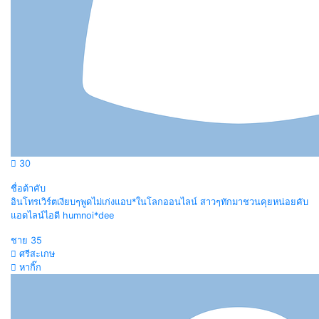
30
ชื่อต้าคับ
อินโทรเวิร์ตเงียบๆพูดไม่เก่งแอบ*ในโลกออนไลน์ สาวๆทักมาชวนคุยหน่อยคับ
แอดไลน์ไอดี humnoi*dee
ชาย
35
ศรีสะเกษ
หากิ๊ก