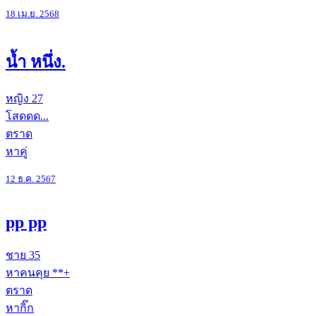
18 เม.ย. 2568
น้ำ หนึ่ง.
หญิง
27
โสดดด...
ตราด
หาคู่
12 ธ.ค. 2567
pp pp
ชาย
35
หาคนคุย **+
ตราด
หากิ๊ก