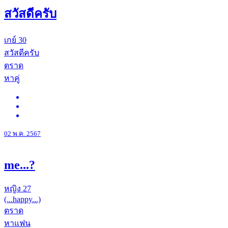
สวัสดีครับ
เกย์
30
สวัสดีครับ
ตราด
หาคู่
02 พ.ค. 2567
me...?
หญิง
27
(...happy...)
ตราด
หาแฟน