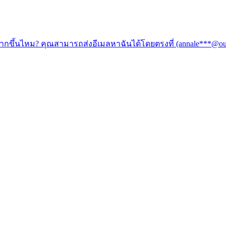
ันให้มากขึ้นไหม? คุณสามารถส่งอีเมลหาฉันได้โดยตรงที่ (annale**