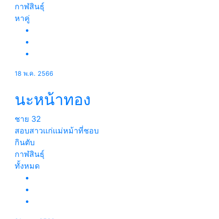
กาฬสินธุ์
หาคู่
18 พ.ค. 2566
นะหน้าทอง
ชาย
32
สอบสาวเเก่เเม่หม้าที่ชอบ
กินตับ
กาฬสินธุ์
ทั้งหมด