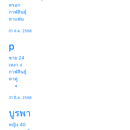
หรอก
กาฬสินธุ์
หาแฟน
01 ส.ค. 2568
p
ชาย
24
เหงา ง
กาฬสินธุ์
หาคู่
31 มี.ค. 2568
บูรพา
หญิง
40