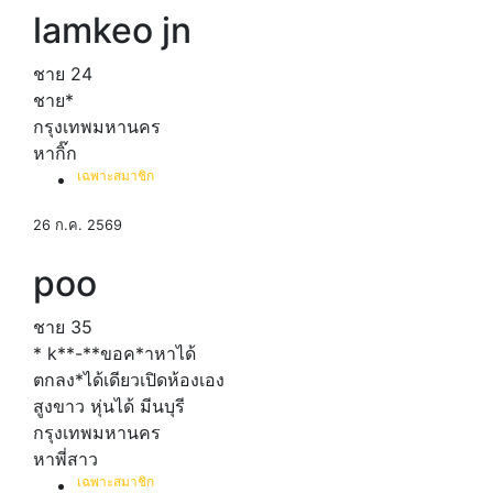
lamkeo jn
ชาย
24
ชาย*
กรุงเทพมหานคร
หากิ๊ก
เฉพาะสมาชิก
26 ก.ค. 2569
poo
ชาย
35
* k**-**ขอค*าหาได้
ตกลง*ได้เดียวเปิดห้องเอง
สูงขาว หุ่นได้ มีนบุรี
กรุงเทพมหานคร
หาพี่สาว
เฉพาะสมาชิก