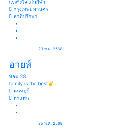
แรง*งใจ เล่นกีฬา
กรุงเทพมหานคร
หาที่ปรึกษา
23 พ.ค. 2568
อายส์
ทอม
28
family is the best✌
นนทบุรี
หาแฟน
25 พ.ค. 2568