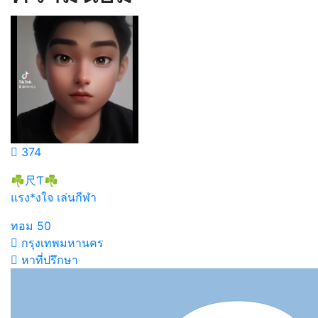
374
☘尺Ƭ☘
แรง*งใจ เล่นกีฬา
ทอม
50
กรุงเทพมหานคร
หาที่ปรึกษา