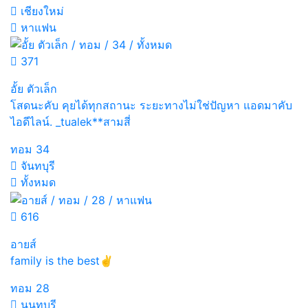
เชียงใหม่
หาแฟน
371
อั้ย ตัวเล็ก
โสดนะคับ คุยได้ทุกสถานะ ระยะทางไม่ใช่ปัญหา แอดมาคับ
ไอดีไลน์. _tualek**สามสี่
ทอม
34
จันทบุรี
ทั้งหมด
616
อายส์
family is the best✌
ทอม
28
นนทบุรี