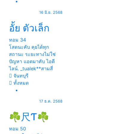
16 มิ.ย. 2568
อั้ย ตัวเล็ก
ทอม
34
โสดนะคับ คุยได้ทุก
สถานะ ระยะทางไม่ใช่
ปัญหา แอดมาคับ ไอดี
ไลน์. _tualek**สามสี่
จันทบุรี
ทั้งหมด
17 ธ.ค. 2568
☘尺Ƭ☘
ทอม
50