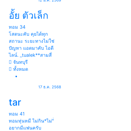
12 ม.ค. 2569
อั้ย ตัวเล็ก
ทอม
34
โสดนะคับ คุยได้ทุก
สถานะ ระยะทางไม่ใช่
ปัญหา แอดมาคับ ไอดี
ไลน์. _tualek**สามสี่
จันทบุรี
ทั้งหมด
17 ธ.ค. 2568
tar
ทอม
41
ทอมหุ่นหมี ไม่กิน*ไม่*่
อยากมีแฟนครับ