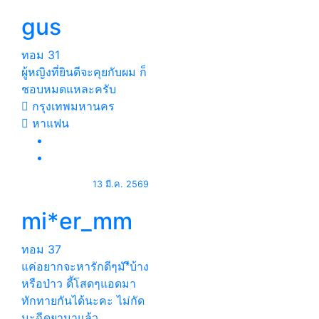
gus
ทอม
31
ผู้หญิงที่ยินดีจะคุยกับผม ก็
ชอบหมดแหละครับ
กรุงเทพมหานคร
หาแฟน
13 มี.ค. 2569
mi*er_mm
ทอม
37
แค่อยากจะหารักดีๆมั*ีบ้าง
หรือป่าว ดี้โสดๆแอดมา
ทักทายกันได้นะคะ ไม่กัด
นะฉีดยามาแล้ว