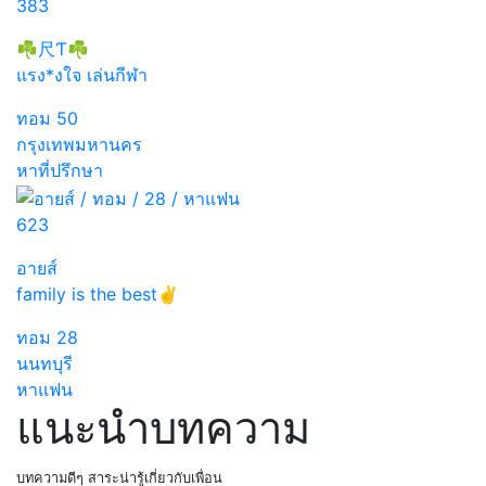
383
☘尺Ƭ☘
แรง*งใจ เล่นกีฬา
ทอม
50
กรุงเทพมหานคร
หาที่ปรึกษา
623
อายส์
family is the best✌
ทอม
28
นนทบุรี
หาแฟน
แนะนำบทความ
บทความดีๆ สาระน่ารู้เกี่ยวกับเพื่อน