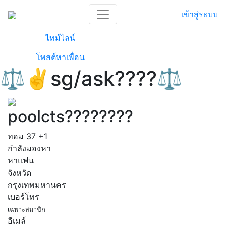
เข้าสู่ระบบ
ไทม์ไลน์
โพสต์หาเพื่อน
⚖️✌️sg/ask????⚖️
poolcts????????️
ทอม
37
+1
กำลังมองหา
หาแฟน
จังหวัด
กรุงเทพมหานคร
เบอร์โทร
เฉพาะสมาชิก
อีเมล์