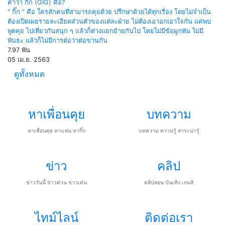
คำว่า กิ๊ก (GIG) คือ?
“ กิ๊ก ” คือ ใครสักคนที่สามารถคุยด้วย ปรึกษาด้วยได้ทุกเรื่อง โดยไม่จำเป็น
ต้องเปิดเผยรายละเอียดส่วนตัวของแต่ละฝ่าย ไม่ต้องเอาอกเอาใจกัน แค่พบ
พูดคุย ไปเที่ยวกันสนุก ๆ แล้วก็ต่างแยกย้ายกันไป โดยไม่มีข้อผูกพัน ไม่มี
พันธะ แล้วก็ไม่มีการต่อว่าต่อขานกัน
7.97 พัน
05 เม.ย. 2563
ดูทั้งหมด
หาเพื่อนคุย
บทความ
หาเพื่อนคุย หาแฟน หากิ๊ก
บทความ ความรู้ สาระน่ารู้
ข่าว
คลิป
ข่าววันนี้ ข่าวด่วน ข่าวเด่น
คลิปสอน บันเทิง เกมส์
ไทม์ไลน์
ติดต่อเรา