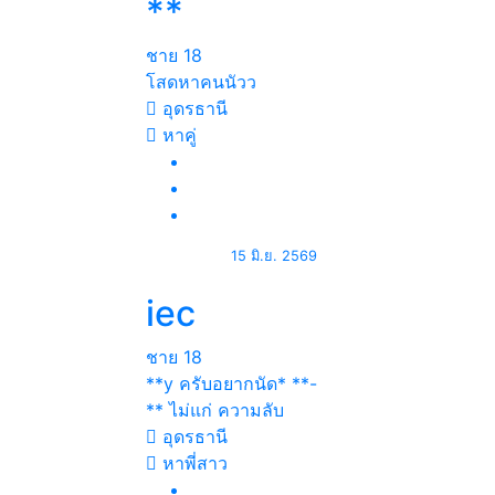
**
ชาย
18
โสดหาคนนัวว
อุดรธานี
หาคู่
15 มิ.ย. 2569
iec
ชาย
18
**y ครับอยากนัด* **-
** ไม่แก่ ความลับ
อุดรธานี
หาพี่สาว