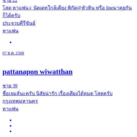
ชาย
22
โสด หาแฟน♀️ นัดเดทใกล้เคียง พิกัด@หัวหิน หรือ lineมาคุยกัน
ก็ได้ครับ
ประจวบคีรีขันธ์
หาแฟน
07 ธ.ค. 2568
pattanapon wiwatthan
ชาย
39
ชื่อเจมส์นะครับ นิสัยน่ารัก เรื่องเตียงได้หมด โสดครับ
กรุงเทพมหานคร
หาแฟน