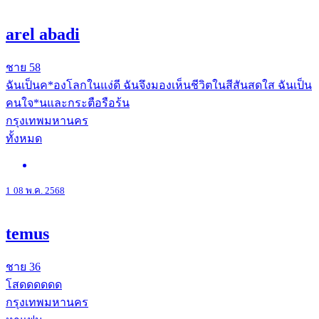
arel abadi
ชาย
58
ฉันเป็นค*องโลกในแง่ดี ฉันจึงมองเห็นชีวิตในสีสันสดใส ฉันเป็น
คนใจ*นและกระตือรือร้น
กรุงเทพมหานคร
ทั้งหมด
1
08 พ.ค. 2568
temus
ชาย
36
โสดดดดดด
กรุงเทพมหานคร