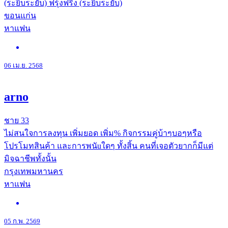
(ระยิบระยับ) ฟรุ้งฟริ้ง (ระยิบระยับ)
ขอนแก่น
หาแฟน
06 เม.ย. 2568
arno
ชาย
33
ไม่สนใจการลงทุน เพิ่มยอด เพิ่ม% กิจกรรมคู่บ้าๆบอๆหรือ
โปรโมทสินค้า และการพนัuใดๆ ทั้งสิ้น คนที่เจอตัวยากก็มีแต่
มิจฉาชีพทั้งนั้น
กรุงเทพมหานคร
หาแฟน
05 ก.พ. 2569