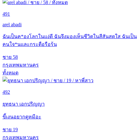
491
arel abadi
ฉันเป็นค*องโลกในแง่ดี ฉันจึงมองเห็นชีวิตในสีสันสดใส ฉันเป็น
คนใจ*นและกระตือรือร้น
ชาย
58
กรุงเทพมหานคร
ทั้งหมด
492
ยุทธนา เอกปริญญา
ขี้เงนอยากดูหมีอะ
ชาย
19
กรุงเทพมหานคร