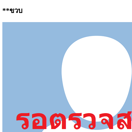
**ขวบ