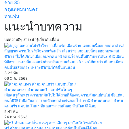
ชาย
35
กรุงเทพมหานคร
หาแฟน
แนะนำบทความ
บทความดีๆ สาระน่ารู้เกี่ยวกับเพื่อน
สัญญาณความไม่จริงใจจากเพื่อนรัก เพื่อนร้าย เจอแบบนี้ถอยออกมาด่วน!
ชีวิตเราไม่ได้เกิดมาเพื่อยอมทุกคน หรือตามใจคนที่ไม่ดีกับเราได้นะ ถ้ามีเพื่อน
ที่มีอาการแบบนี้และแสร้งตัวมาในคราบเพื่อนล่ะก็ บอกได้เลยว่า เลิกคบเพื่อน
คนนี้ไปเสียเถอะ เพราะชีวิตไม่ได้ดีขึ้นแน่นอน
3.22 พัน
06 มี.ค. 2563
คำคมคนเหงา คำคมคนเศร้า แคปชั่นโดนๆ
เมื่อคนรู้สึกเหงา ความรักมันไปไม่ได้สวยก็ต้องจบความสัมพันธ์กันไป ซึ่งแต่ละ
คนก็มีวิธีรับมือกับอาการอกหักแตกต่างกันออกไป เรามีคำคมคนเหงา คำคม
คนเศร้า แคปชั่นโดนๆ ที่คุณสามารถคัดลอกไปโพสต์ได้เลย
5.41 พัน
24 ก.พ. 2563
ฟรี คำคม แคปชั่น กวนๆ ฮาๆ เฉียบๆ มาก๊อปไปโพสต์ได้เลย