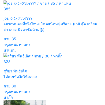
385
jos シングル????
อยากพบคนที่จริงใจนะ โสดสนิทหนุ่มวิศวะ (เกย์ ตุ๊ด เกรียน
สาวสอง มิจฉาชีพห้าม@)
ชาย
35
กรุงเทพมหานคร
หาแฟน
323
สุริยา พันธ์เลิศ
ไม่เคยขัดจัดให้ตลอด
ชาย
30
กรุงเทพมหานคร
หากิ๊ก