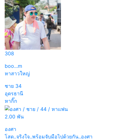
308
boo...m
หาสาวใหญ่
ชาย
34
อุดรธานี
หากิ๊ก
2.00 พัน
องศา
โสด..จริงใจ..พร้อมจับมือไปด้วยกัน..องศา