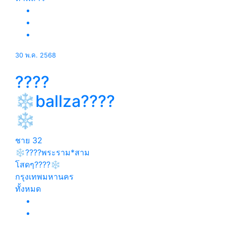
30 พ.ค. 2568
????
❄️ballza????
❄️
ชาย
32
❄️????พระราม*สาม
โสดๆ????❄️
กรุงเทพมหานคร
ทั้งหมด