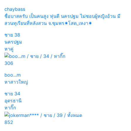
chaybass
ชื่อบาสครับ เป็นคนสูง หุ่นดี นครปฐม ไม่ชอบผู้หญิงอ้วน มี
สวนทุเรียนที่หลังสวน จ.ชุมพร✷โสด_เหงา✷
ชาย
38
นครปฐม
หาคู่
306
boo...m
หาสาวใหญ่
ชาย
34
อุดรธานี
หากิ๊ก
852