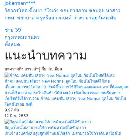
jokerman****
วิศวกรโสด ขี้เหงา *ใจเก่ง ชอบถ่ายภาพ ชอบคุย หาสาว
กทม. พยาบาล ครูหรือสาวแบงค์ ว่างๆ มาคุยกันนะคับ
ชาย
39
กรุงเทพมหานคร
ทั้งหมด
แนะนำบทความ
บทความดีๆ สาระน่ารู้เกี่ยวกับเพื่อน
คำคม แคปชั่น เสี่ยวๆ New Normal ยุคใหม่ ก๊อปไปโพสต์ได้เลย
เมื่อสถานการณ์โควิด-19 เริ่มดีขึ้น การใช้ชีวิตของแต่ละคนจากที่ต้องอยู่แต่
บ้านก็เริ่มจะสามารถไปเดินห้างได้บ้างแล้ว เพื่อเป็นการคลายเครียดทาง
เว็บไซต์จึงได้รวบรวม คำคม แคปชั่น เสี่ยวๆ New Normal ยุคใหม่ ก๊อปไป
โพสต์ได้เลย ดังนี้
9.97 พัน
12 มิ.ย. 2563
ปัญหาไลน์ไม่สามารถใช้การค้นหาไอดีได้ชั่วคราว
เกินจำนวนครั้งค้นสูงสุดที่กำหนดไว้แล้ว ไม่สามารถใช้การค้นหาไอดีได้