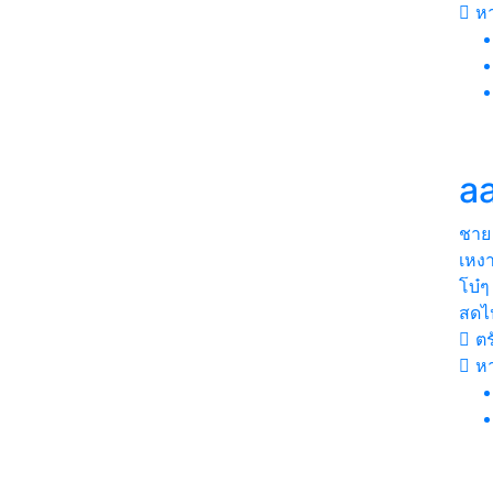
หา
a
ชาย
เหงา
โบ๋ๆ
สดไป
ตร
หา