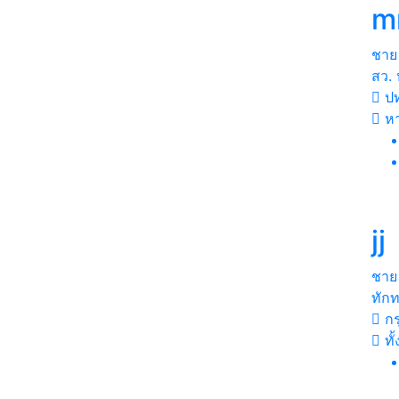
m
ชาย
สว. 
ปท
หา
jj
ชาย
ทัก
กร
ทั