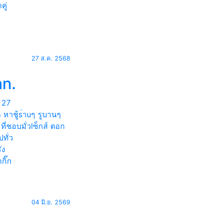
คู่
27 ส.ค. 2568
an.
27
 หาชู้s่าuๆ รูบานๆ
 ที่ชอบมั่วlซ็กส์ ตอก
ทั่ว
ัง
กิ๊ก
04 มิ.ย. 2569