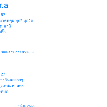
r.a
57
หาคนคุย ทุก* ทุกวัย
ุมธานี
กิ๊ก
วันอังคาร เวลา 05:48 น.
27
ทายกันนะสาวๆ
ุงเทพมหานคร
้งหมด
05 มิ.ย. 2568