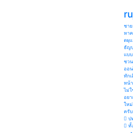
ru
ชาย
หาคบ
ดผุแ
ธัญบ
แบบน
ชวน
ออน
ทักเ
หน้า
ไม่ใ
อยา
ใหม่
ครับ
ปท
ทั