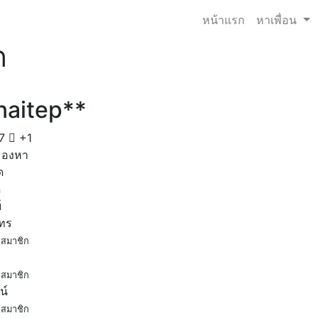
หน้าแรก
หาเพื่อน
ด
naitep**
7
+1
มองหา
ด
ด
์
โทร
สมาชิก
สมาชิก
น์
สมาชิก