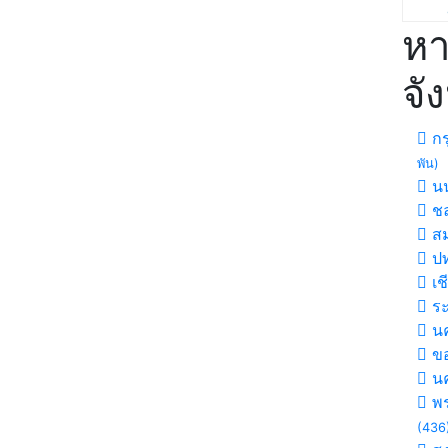
หา
จั
กร
พัน)
นน
ชล
สม
ปท
เช
ร
นค
ขอ
น
พร
(436