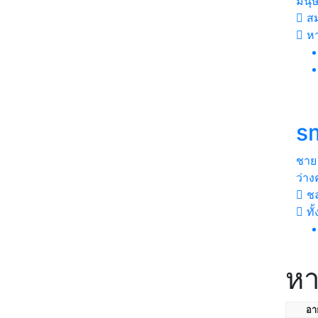
มนุ
สม
หา
s
ชาย
ว่าง
ชล
ทั
หา
อาย