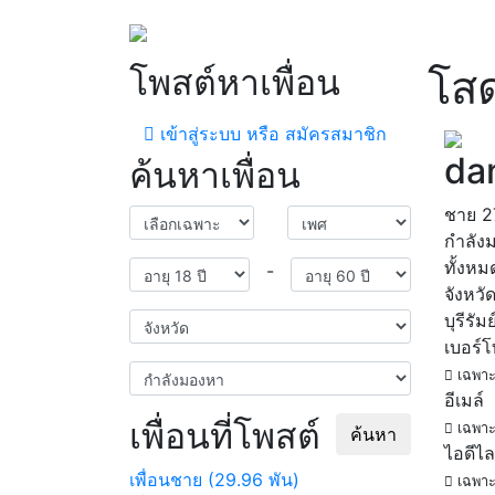
โพสต์หาเพื่อน
โส
เข้าสู่ระบบ หรือ สมัครสมาชิก
da
ค้นหาเพื่อน
ชาย
2
กำลัง
ทั้งหม
-
จังหวั
บุรีรัมย
เบอร์
เฉพาะ
อีเมล์
เพื่อนที่โพสต์
เฉพาะ
ค้นหา
ไอดีไล
เพื่อนชาย (29.96 พัน)
เฉพาะ