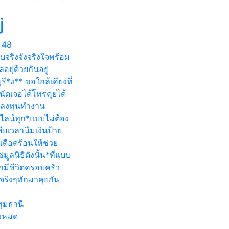
j
48
จริงจังจริงใจพร้อม
ลอยุ่ด้วยกันอยู่
ุรี*ง** ขอใกล้เคียงที่
ัดเจอได้โทรคุยได้
ลงทุนทำงาน
ไลน์ทุก*แบบไม่ต้อง
สียเวลานืมเงินป้าย
เดือดร้อนให้ช่วย
ช่มูลนิธิดังนั้น*ที่แบบ
กมีชีวิตครอบครัว
จริงๆทักมาคุยกัน
ุมธานี
้งหมด