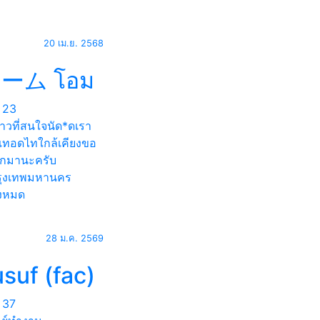
20 เม.ย. 2568
ーム โอม
23
วที่สนใจ​นัด*​ด​เรา
ทอดไท​ใกล้​เคียง​ขอ
ทักมานะครับ
ุงเทพมหานคร
้งหมด
28 ม.ค. 2569
suf (fac)
37