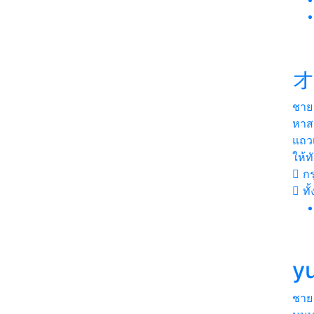
オ
ชาย
หาสา
แถวเ
ให้
กร
ทั
yu
ชาย