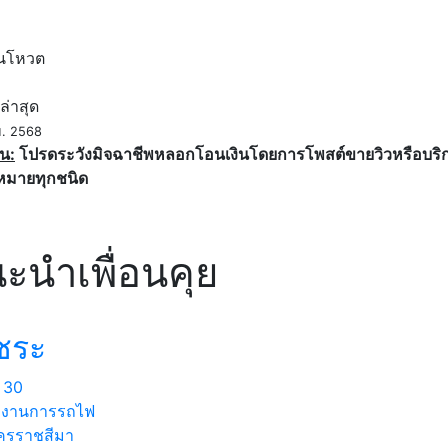
ค
นโหวต
ล่าสุด
ย. 2568
น:
โปรดระวังมิจฉาชีพหลอกโอนเงินโดยการโพสต์ขายวิวหรือบริการ
หมายทุกชนิด
ะนำเพื่อนคุย
ชระ
30
กงานการรถไฟ
รราชสีมา