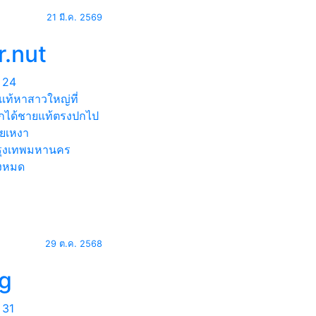
21 มี.ค. 2569
r.nut
24
แท้หาสาวใหญ่ที่
กได้ชายแท้ตรงปกไป
ยเหงา
ุงเทพมหานคร
้งหมด
29 ต.ค. 2568
ig
31