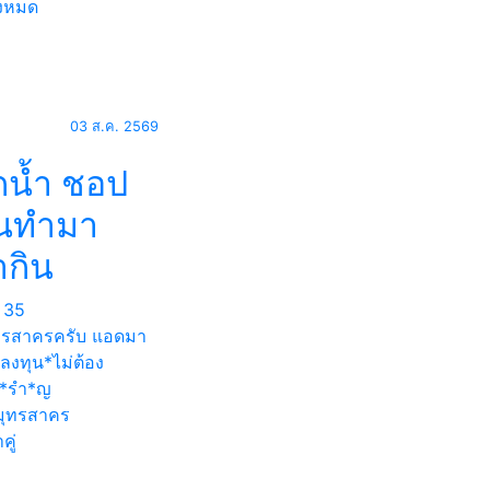
้งหมด
03 ส.ค. 2569
กน้ำ ชอป
นทำมา
ากิน
35
ทรสาครครับ แอดมา
ลงทุน*ไม่ต้อง
*รำ*ญ
ุทรสาคร
คู่