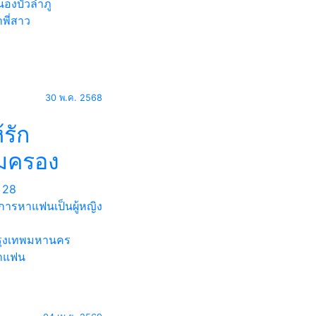
องบัวลำภู
พี่สาว
30 พ.ค. 2568
้รัก
้มครอง
28
การหาแฟนเป็นผู้หญิง
ุงเทพมหานคร
าแฟน