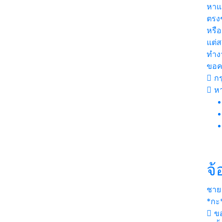
หาแ
ตรงๆ
หรือ
แต่
ทำง
ขอคน
กร
หา
จ้
ชาย
*กะ*
ขอ