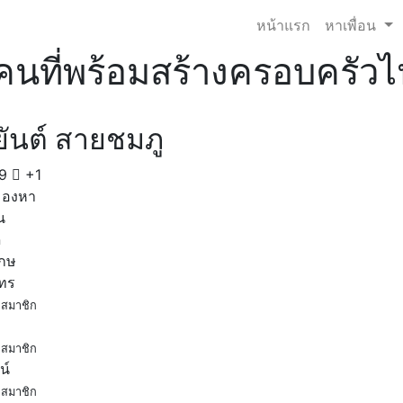
หน้าแรก
หาเพื่อน
นที่พร้อมสร้างครอบครัวไ
ิยันต์ สายชมภู
9
+1
มองหา
น
ด
เกษ
โทร
สมาชิก
สมาชิก
น์
สมาชิก