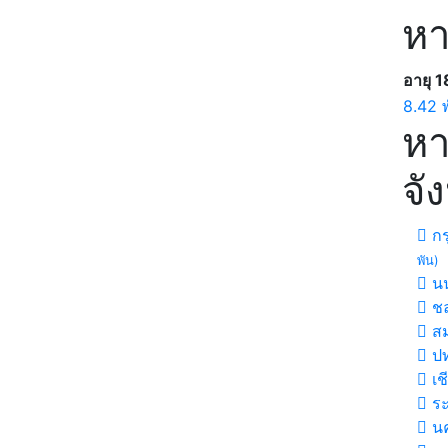
หา
อายุ 1
8.42 
หา
จั
กร
พัน)
นน
ชล
สม
ปท
เช
ร
นค