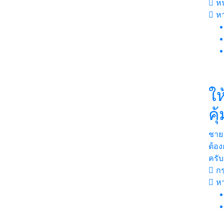
หน
หา
ให
คุ
ชาย
ต้อง
ครับ
กร
ห