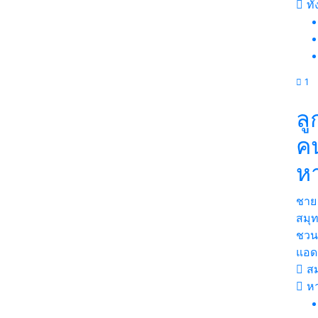
ทั
1
ลู
ค
ห
ชาย
สมุ
ชวน
แอด
สม
หา