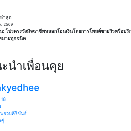
ค
ล่าสุด
พ. 2569
น:
โปรดระวังมิจฉาชีพหลอกโอนเงินโดยการโพสต์ขายวิวหรือบริการ
หมายทุกชนิด
ะนำเพื่อนคุย
akyedhee
18
น
ะจวบคีรีขันธ์
คู่