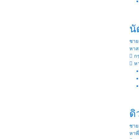
นั
ชาย
หาส
กร
หา
ดิ
ชาย
หาพี