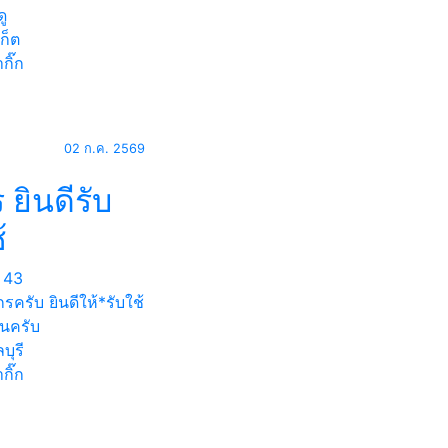
ู
ก็ต
กิ๊ก
02 ก.ค. 2569
 ยินดีรับ
้
43
 กรครับ ยินดีให้*รับใช้
ุ่นครับ
บุรี
กิ๊ก