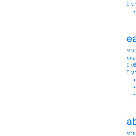
หา
e
ชาย
ผมอ
เช
ห
a
ชาย