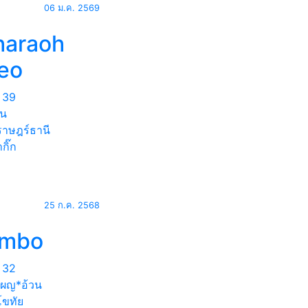
06 ม.ค. 2569
haraoh
leo
39
ัน
ราษฎร์ธานี
กิ๊ก
25 ก.ค. 2568
umbo
32
ผญ*อ้วน
โขทัย