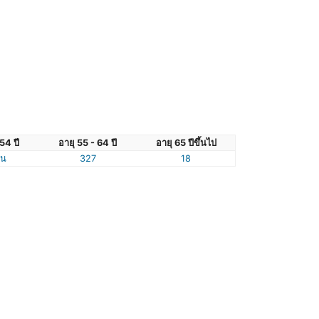
54 ปี
อายุ 55 - 64 ปี
อายุ 65 ปีขึ้นไป
ัน
327
18