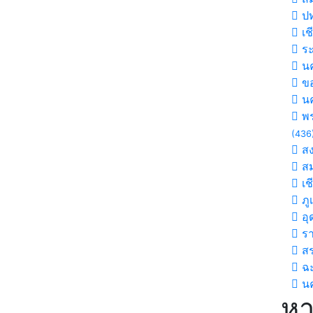
ปท
เช
ร
นค
ขอ
น
พร
(436
ส
สม
เช
ภู
อุ
รา
สร
ฉะ
นค
หา