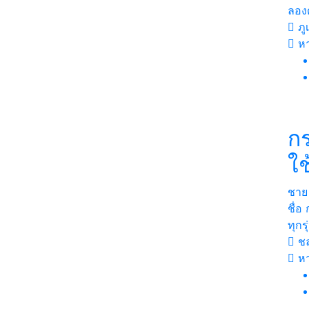
ลองด
ภูเ
หา
กร
ใช
ชาย
ชื่อ
ทุกร
ชล
หา