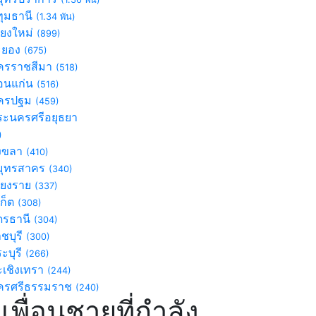
ุมธานี
(1.34 พัน)
ียงใหม่
(899)
ะยอง
(675)
รราชสีมา
(518)
นแก่น
(516)
ครปฐม
(459)
ะนครศรีอยุธยา
)
งขลา
(410)
ุทรสาคร
(340)
ียงราย
(337)
เก็ต
(308)
ดรธานี
(304)
ชบุรี
(300)
ะบุรี
(266)
เชิงเทรา
(244)
รศรีธรรมราช
(240)
เพื่อนชายที่กำลัง