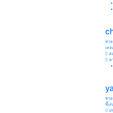
c
ชาย
เหง่
ส
หา
y
ชาย
ขี้เง่
ปร