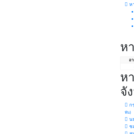
ห
หา
อาย
หา
จั
กร
พัน)
นน
ชล
สม