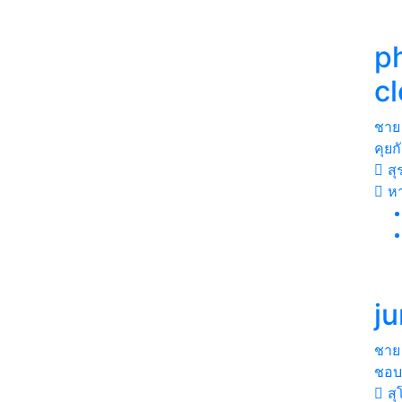
p
c
ชาย
คุยก
สุ
หา
j
ชาย
ชอบ
สุ