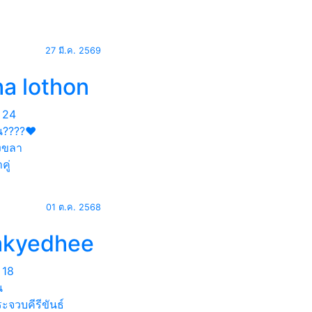
27 มี.ค. 2569
ha lothon
24
น????❤️
งขลา
คู่
01 ต.ค. 2568
akyedhee
18
น
ะจวบคีรีขันธ์