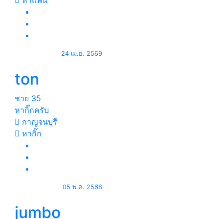
หาแฟน
24 เม.ย. 2569
ton
ชาย
35
หากิ๊กครับ
กาญจนบุรี
หากิ๊ก
05 พ.ค. 2568
jumbo