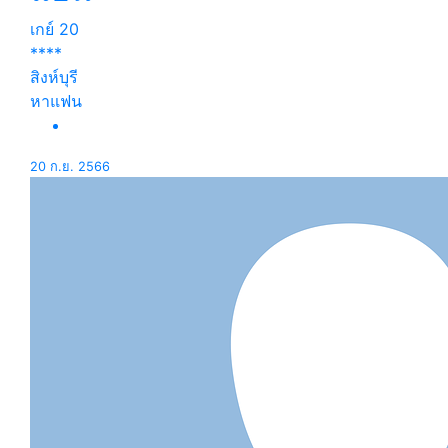
เกย์
20
****
สิงห์บุรี
หาแฟน
20 ก.ย. 2566