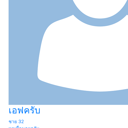
เอฟครับ
ชาย
32