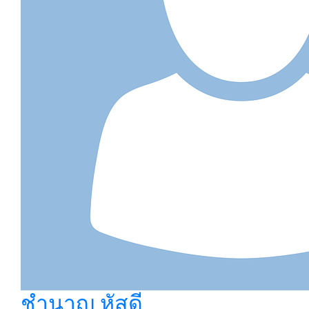
ชํานาญ หัสดี