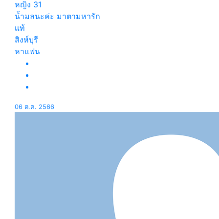
หญิง
31
น้ำมลนะค่ะ มาตามหารัก
เเท้
สิงห์บุรี
หาแฟน
06 ต.ค. 2566