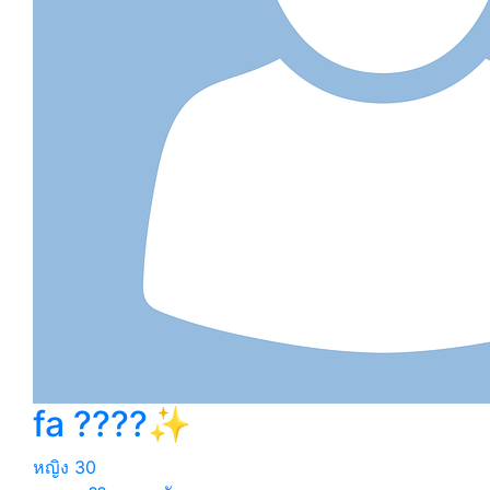
fa ????✨
หญิง
30