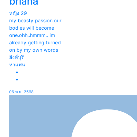
briana
หญิง
29
my beasty passion.our
bodies will become
one.ohh..hmmm.. im
already getting turned
on by my own words
สิงห์บุรี
หาแฟน
06 พ.ย. 2568