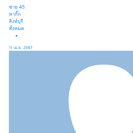
ชาย
45
หากิ๊ก
สิงห์บุรี
ทั้งหมด
11 เม.ย. 2567