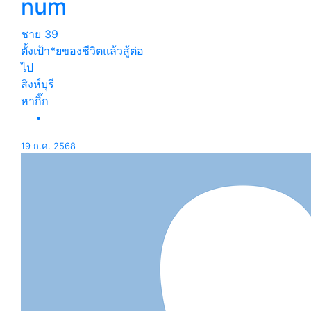
num
ชาย
39
ตั้งเป้า*ยของชีวิตแล้วสู้ต่อ
ไป
สิงห์บุรี
หากิ๊ก
19 ก.ค. 2568