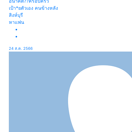
อนาคต??ครอบครัว
เป้า*ยตัวเอง คนข้างหลัง
สิงห์บุรี
หาแฟน
24 ส.ค. 2566