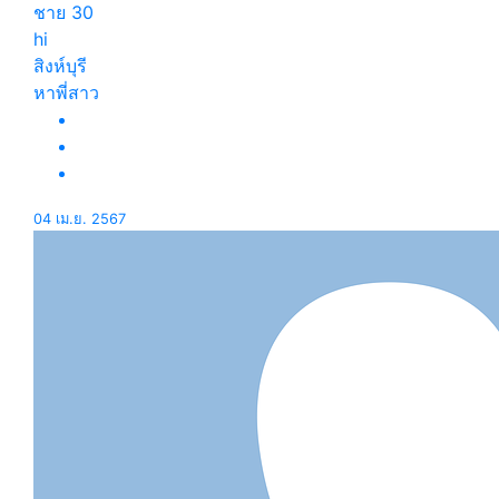
ชาย
30
hi
สิงห์บุรี
หาพี่สาว
04 เม.ย. 2567