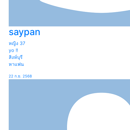
saypan
หญิง
37
yo !!
สิงห์บุรี
หาแฟน
22 ก.ย. 2568