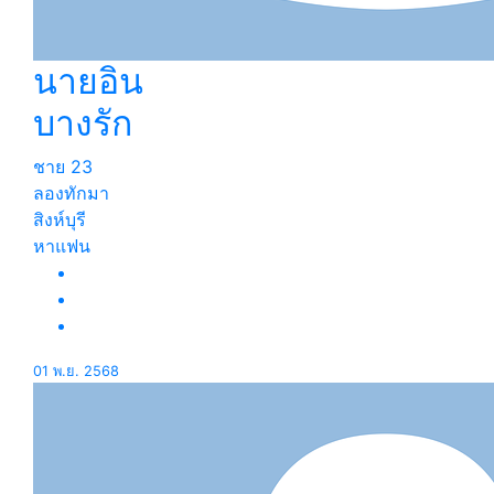
นายอิน
บางรัก
ชาย
23
ลองทักมา
สิงห์บุรี
หาแฟน
01 พ.ย. 2568