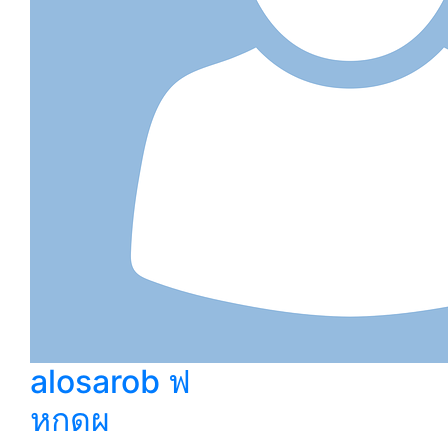
alosarob ฟ
หกดผ