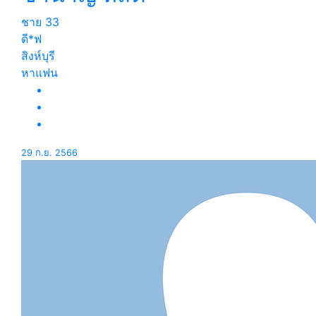
ชาย
33
ดี*ฟ
สิงห์บุรี
หาแฟน
29 ก.ย. 2566