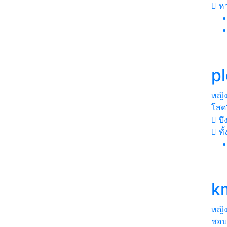
ห
p
หญิ
โสด
บึ
ทั
k
หญิ
ชอบว