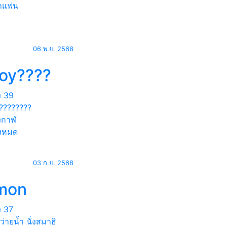
าแฟน
06 พ.ย. 2568
loy????
ง
39
????????
งกาฬ
้งหมด
03 ก.ย. 2568
mon
ง
37
่ายน้ำ นั่งสมาธิ