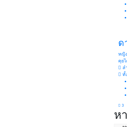
ดา
หญิ
คุยไ
ลำ
ทั
3
หา