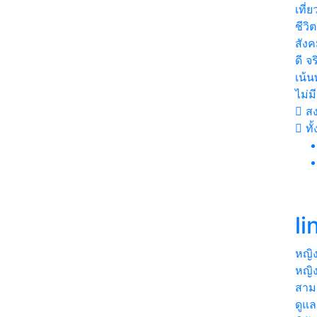
เที่
ชีวิ
สังค
ดี จร
เน้น
ไม่ม
ส
ทั
li
หญิ
หญิ
สามา
ดูแล