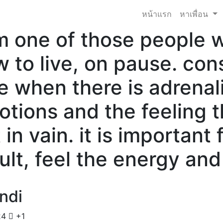
หน้าแรก
หาเพื่อน
m one of those people 
 to live, on pause. cons
e when there is adrenalin
tions and the feeling t
 in vain. it is important
ult, feel the energy and
ndi
24
+1