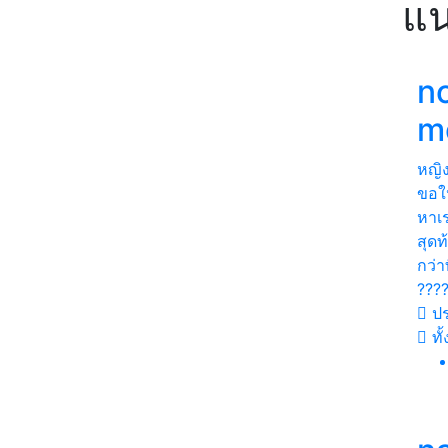
แน
n
m
หญิ
ขอให้
หาเร
สุดท
กว่าท
???
ปร
ทั