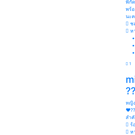
พิกั
พร้อ
นะค
ชล
ห
1
m
?
หญิ
❤️?
สำคั
ร้
หา