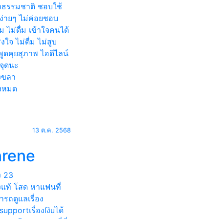
ยวธรรมชาติ ชอบใช้
ตง่ายๆ ไม่ค่อยชอบ
ม ไม่ดื่ม เข้าใจคนได้
ิงใจ ไม่ดื่ม ไม่สูบ
พูดคุยสุภาพ ไอดีไลน์
ีจุดนะ
งขลา
้งหมด
13 ต.ค. 2568
nrene
ง
23
งแท้ โสด หาแฟนที่
รถดูแลเรื่อง
supportเรื่องlงิuได้