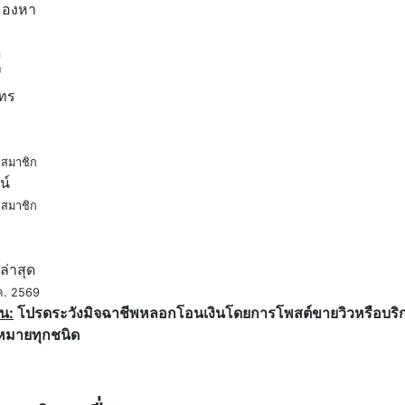
มองหา
ด
ี
โทร
สมาชิก
น์
สมาชิก
ค
ล่าสุด
ค. 2569
น:
โปรดระวังมิจฉาชีพหลอกโอนเงินโดยการโพสต์ขายวิวหรือบริการ
หมายทุกชนิด