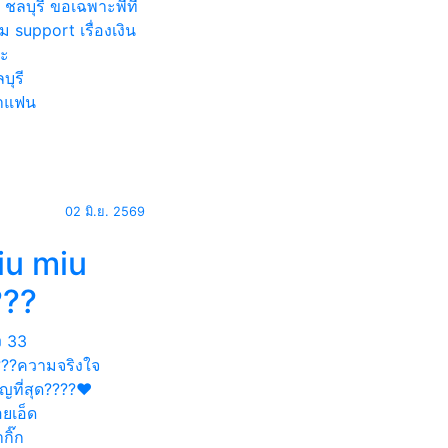
ด ชลบุรี ขอเฉพาะพี่ที่
ม support เรื่องเงิน
ะ
บุรี
าแฟน
02 มิ.ย. 2569
iu miu
???
ง
33
???ความจริงใจ
ญที่สุด????❤️
อยเอ็ด
กิ๊ก