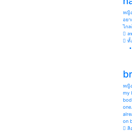
n
หญิ
อยาก
ไกลก
ลพ
ทั
b
หญิ
my 
bod
one
alre
on 
สิง