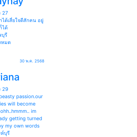
aynay
ง
27
ได้เสี่ยใจดีสักคน อยู่
็ได้
บุรี
้งหมด
30 พ.ค. 2568
riana
ง
29
beasty passion.our
ies will become
.ohh..hmmm.. im
ady getting turned
by my own words
ห์บุรี