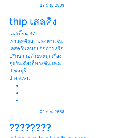
23 มิ.ย. 2568
thip เสลคิง
เลสเบี้ยน
37
เราเลสคิงนะ มองหาแฟน
เลสควีนคนคุยก้อด้ายหรือ
ปรึกษาก้อด้ายนะทุกเรื่อง
คุยวันเดียวก็หายชินแหละ
ชลบุรี
หาแฟน
02 พ.ย. 2568
????????