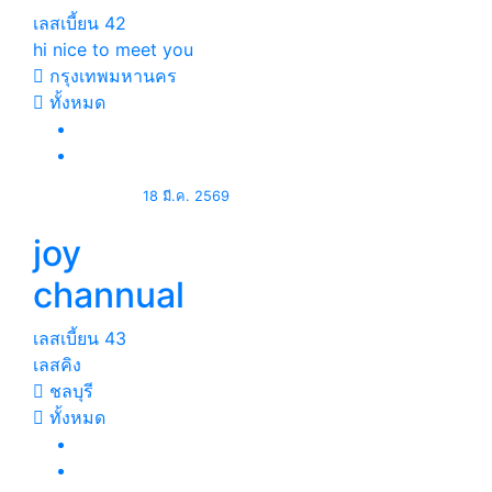
เลสเบี้ยน
42
hi nice to meet you
กรุงเทพมหานคร
ทั้งหมด
18 มี.ค. 2569
joy
channual
เลสเบี้ยน
43
เลสคิง
ชลบุรี
ทั้งหมด