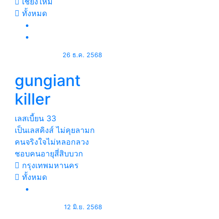
เชียงใหม่
ทั้งหมด
26 ธ.ค. 2568
gungiant
killer
เลสเบี้ยน
33
เป็นเลสคิงส์ ไม่คุยลามก
คนจริงใจไม่หลอกลวง
ชอบคนอายุสี่สิบบวก
กรุงเทพมหานคร
ทั้งหมด
12 มิ.ย. 2568