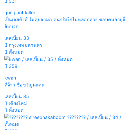
931
gungiant killer
เป็นเลสคิงส์ ไม่คุยลามก คนจริงใจไม่หลอกลวง ชอบคนอายุสี่
สิบบวก
เลสเบี้ยน
33
กรุงเทพมหานคร
ทั้งหมด
359
kwan
ดีจ้าว ชื่อขวัญนะคะ
เลสเบี้ยน
35
เชียงใหม่
ทั้งหมด