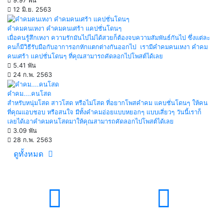
9.97 พัน
12 มิ.ย. 2563
คำคมคนเหงา คำคมคนเศร้า แคปชั่นโดนๆ
เมื่อคนรู้สึกเหงา ความรักมันไปไม่ได้สวยก็ต้องจบความสัมพันธ์กันไป ซึ่งแต่ละ
คนก็มีวิธีรับมือกับอาการอกหักแตกต่างกันออกไป เรามีคำคมคนเหงา คำคม
คนเศร้า แคปชั่นโดนๆ ที่คุณสามารถคัดลอกไปโพสต์ได้เลย
5.41 พัน
24 ก.พ. 2563
คำคม....คนโสด
สำหรับหนุ่มโสด สาวโสด หรือไม่โสด ที่อยากโพสคำคม แคบชั่นโดนๆ ให้คน
ที่คุณแอบชอบ หรือสนใจ มีทั้งคำคมอ่อยแบบหยอกๆ แบบเสี่ยวๆ วันนี้เราก็
เลยได้เอาคำคมคนโสดมาให้คุณสามารถคัดลอกไปโพสต์ได้เลย
3.09 พัน
28 ก.พ. 2563
ดูทั้งหมด