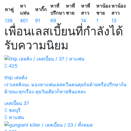
หา
หาที่
หาพี่
หาพี่
หาน้อง
หาน้อง
หาคู่
หากิ๊ก
แฟน
ปรึกษา
ชาย
สาว
ชาย
สาว
138
401
91
69
14
1
13
เพื่อนเลสเบี้ยนที่กำลังได้
รับความนิยม
425
thip เสลคิง
เราเลสคิงนะ มองหาแฟนเลสควีนคนคุยก้อด้ายหรือปรึกษาก้อ
ด้ายนะทุกเรื่อง คุยวันเดียวก็หายชินแหละ
เลสเบี้ยน
37
ชลบุรี
หาแฟน