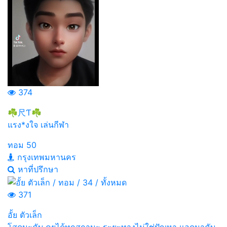
374
☘尺Ƭ☘
แรง*งใจ เล่นกีฬา
ทอม
50
กรุงเทพมหานคร
หาที่ปรึกษา
371
อั้ย ตัวเล็ก
โสดนะคับ คุยได้ทุกสถานะ ระยะทางไม่ใช่ปัญหา แอดมาคับ