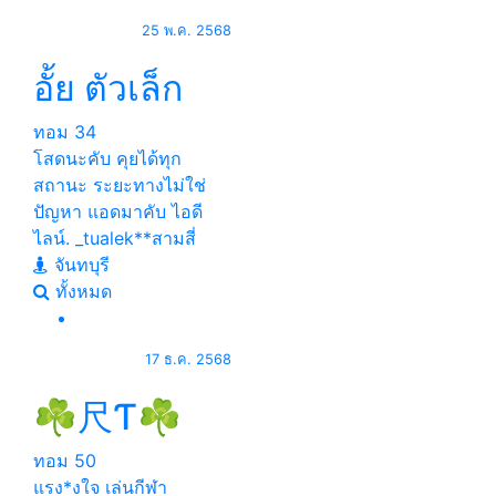
25 พ.ค. 2568
อั้ย ตัวเล็ก
ทอม
34
โสดนะคับ คุยได้ทุก
สถานะ ระยะทางไม่ใช่
ปัญหา แอดมาคับ ไอดี
ไลน์. _tualek**สามสี่
จันทบุรี
ทั้งหมด
17 ธ.ค. 2568
☘尺Ƭ☘
ทอม
50
แรง*งใจ เล่นกีฬา