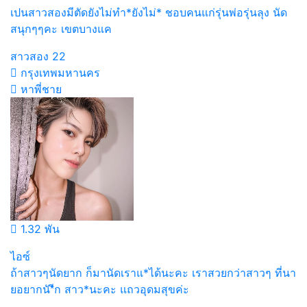
เปนสาวสองมีตัดยังไม่ทำ*ยังไม่* ชอบคนแก่รุ่นพ่อรุ่นลุง นัด
สนุกๆๆคะ เขตบางแค
สาวสอง
22
กรุงเทพมหานคร
หาพี่ชาย
1.32 พัน
ไอซ์
ถ้าสาวๆนัดยาก ก็มานัดเราแ*ได้นะคะ เราสวยกว่าสาวๆ ที่นา
ยอยากนั*ีก สาว*นะคะ แถวอุดมสุขค่ะ