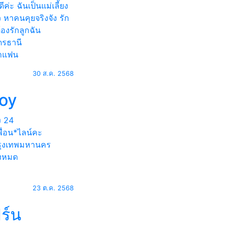
ดีค่ะ ฉันเป็นแม่เลี้ยง
ว หาคนคุยจริงจัง รัก
้องรักลูกฉัน
ดรธานี
าแฟน
30 ส.ค. 2568
loy
ง
24
ื่อน*ไลน์คะ
ุงเทพมหานคร
้งหมด
23 ต.ค. 2568
ิร์น