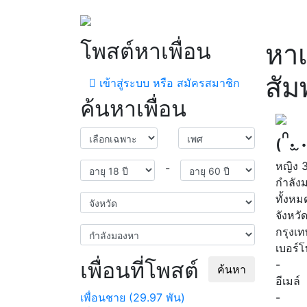
โพสต์หาเพื่อน
หาเ
สัม
เข้าสู่ระบบ หรือ สมัครสมาชิก
ค้นหาเพื่อน
₍ᐢ. ̫
หญิง
-
กำลัง
ทั้งหม
จังหวั
กรุงเ
เบอร์
เพื่อนที่โพสต์
-
ค้นหา
อีเมล์
เพื่อนชาย (29.97 พัน)
-