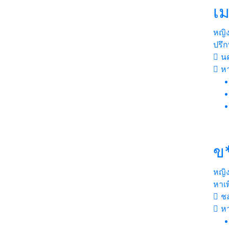
เม
หญิ
ปรึก
นค
หา
ข*
หญิ
หาเพ
ชล
ห