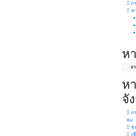
กร
ห
หา
อาย
หา
จั
กร
พัน)
ชล
เช