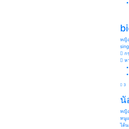
b
หญิ
sing
กร
หา
3
นั
หญิ
หนูแ
ได้นะ