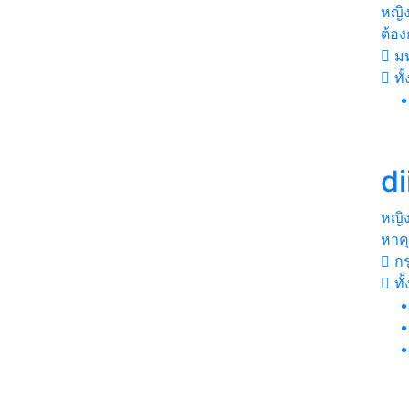
หญิ
ต้อ
ม
ทั
di
หญิ
หาคุ
กร
ทั