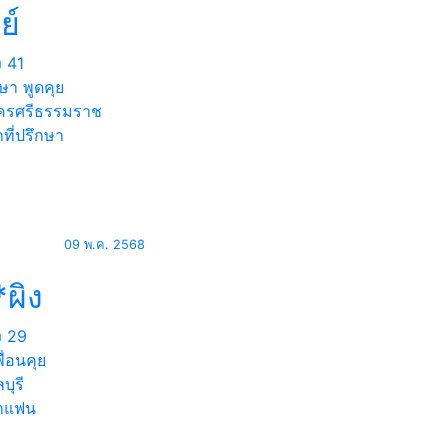
ย์
ง
41
ษา พูดคุย
รศรีธรรมราช
ที่ปรึกษา
09 พ.ค. 2568
ผิง
ง
29
ื่อนคุย
บุรี
าแฟน