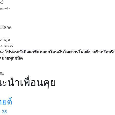
น์
สมาชิก
ค
นโหวต
ล่าสุด
.ย. 2565
น:
โปรดระวังมิจฉาชีพหลอกโอนเงินโดยการโพสต์ขายวิวหรือบริการ
หมายทุกชนิด
พัน
ะนำเพื่อนคุย
ายด์
ง
35