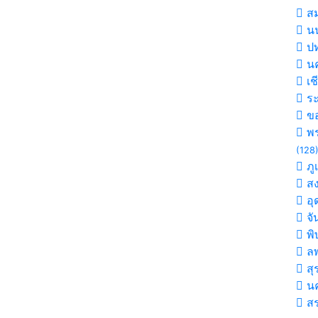
สม
นน
ปท
นค
เช
ร
ขอ
พร
(128
ภู
ส
อุ
จั
พิ
ลพ
สุ
น
สร