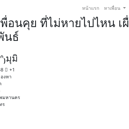
หน้าแรก
หาเพื่อน
พื่อนคุย ที่ไม่หายไปไหน เ
พันธ์
.ᐢ₎มุมิ
38
+1
มองหา
ด
ด
ทพมหานคร
โทร