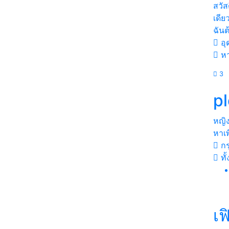
สวัส
เดีย
ฉันต
อุ
ห
3
p
หญิ
หาเพ
กร
ทั
เฟ