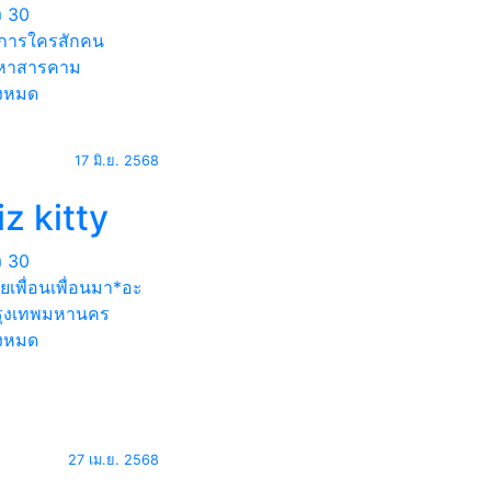
ง
30
งการใครสักคน
หาสารคาม
้งหมด
17 มิ.ย. 2568
iz kitty
ง
30
ย​เพื่อน​เพื่อน​มา*อะ
ุงเทพมหานคร
้งหมด
27 เม.ย. 2568