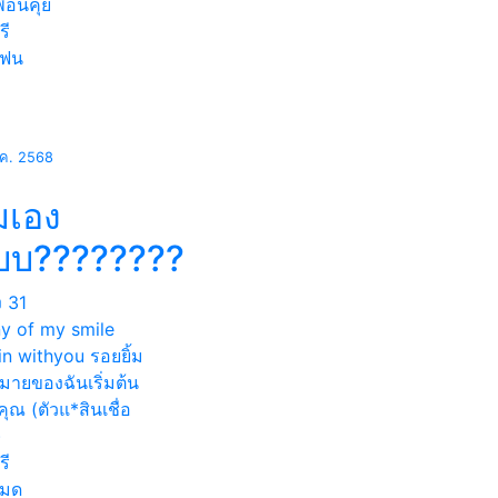
ื่อนคุย
รี
แฟน
.ค. 2568
้มเอง
้บบ????????
ง
31
y of my smile
n withyou รอยยิ้ม
มายของฉันเริ่มต้น
ุณ (ตัวแ*สินเชื่อ
)
รี
หมด