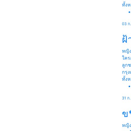
ทั้ง
03 ก
ฝ้
หญิ
ใคร
ลูก
กรุ
ทั้ง
31 ก
ข*
หญิ