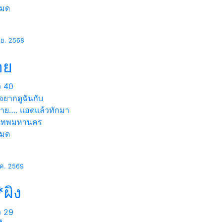
หมด
.ย. 2568
าย
ง
40
อยากดูฉันกับ
ชาย…. แอดแล้วทักมา
งเทพมหานคร
หมด
.ค. 2569
ผิง
ง
29