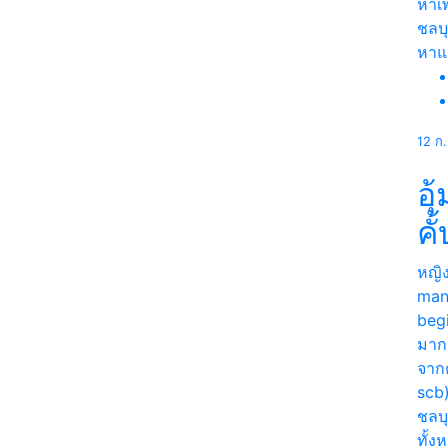
หาเพ
ชลบุ
หา
12 ก
อุ
คั
หญิ
man
begi
มาก
จากค
scb
ชลบุ
ทั้ง