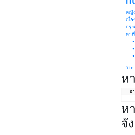
n
หญิ
เบื่
กรุ
หาพี
31 ก
หา
อาย
หา
จั