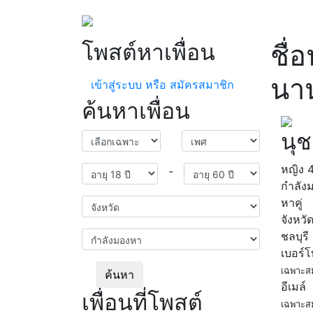
โพสต์หาเพื่อน
ชื่
นาน
เข้าสู่ระบบ หรือ สมัครสมาชิก
ค้นหาเพื่อน
นุช
หญิง
-
กำลัง
หาคู่
จังหวั
ชลบุรี
เบอร์
เฉพาะส
ค้นหา
อีเมล์
เพื่อนที่โพสต์
เฉพาะส