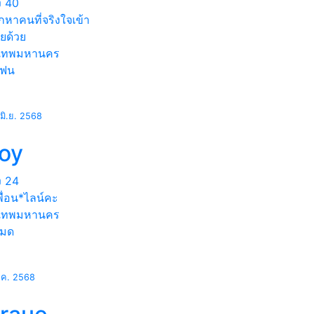
ง
40
หาคนที่จริงใจเข้า
ยด้วย
งเทพมหานคร
แฟน
มิ.ย. 2568
loy
ง
24
ื่อน*ไลน์คะ
งเทพมหานคร
หมด
.ค. 2568