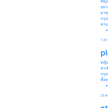
หญิ
อยาก
มาคุ
กรุ
หา
1
20 
p
หญิ
หาเพ
กรุ
ทั้ง
23 ต