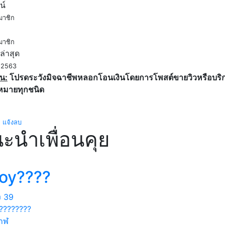
น์
มาชิก
ค
มาชิก
ล่าสุด
. 2563
น:
โปรดระวังมิจฉาชีพหลอกโอนเงินโดยการโพสต์ขายวิวหรือบริการ
หมายทุกชนิด
แจ้งลบ
ะนำเพื่อนคุย
loy????
ง
39
????????
กาฬ