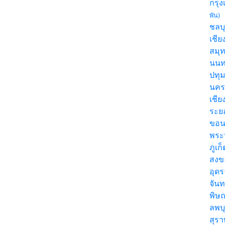
กรุ
พัน)
ชลบุ
เชีย
สมุ
นนท
ปทุ
นคร
เชี
ระย
ขอน
พระ
ภูเก
สง
อุด
จันท
พิษ
ลพบุ
สุร