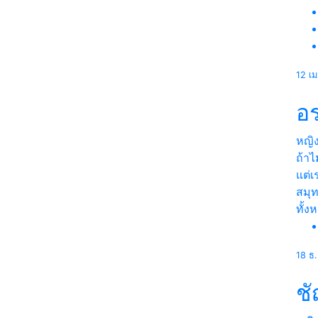
12 เ
อ
หญิ
ถ้าไ
แต่เ
สมุ
ทั้ง
18 ธ
ช