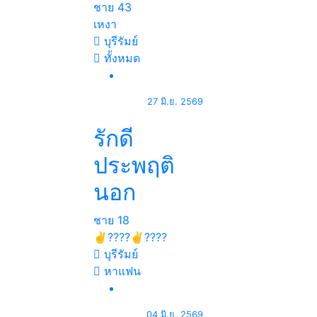
ชาย
43
เหงา
บุรีรัมย์
ทั้งหมด
27 มิ.ย. 2569
รักดี
ประพฤติ
นอก
ชาย
18
✌????✌????
บุรีรัมย์
หาแฟน
04 มิ.ย. 2569