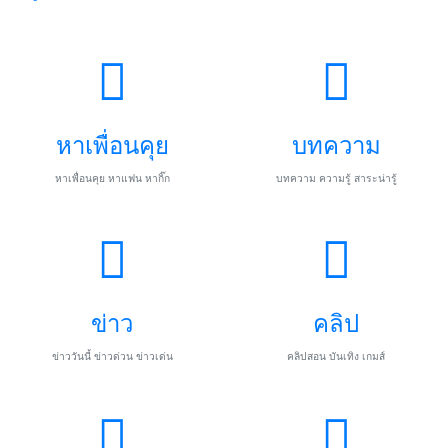
หาเพื่อนคุย
บทความ
หาเพื่อนคุย หาแฟน หากิ๊ก
บทความ ความรู้ สาระน่ารู้
ข่าว
คลิป
ข่าววันนี้ ข่าวด่วน ข่าวเด่น
คลิปสอน บันเทิง เกมส์