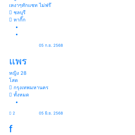
เหงาๆทักเเชท ไม่ฟร๊
ชลบุรี
หากิ๊ก
05 ก.ย. 2568
แพร
หญิง
28
โสด
กรุงเทพมหานคร
ทั้งหมด
2
05 มิ.ย. 2568
f