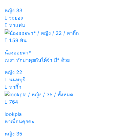
หญิง
33
ระยอง
หาแฟน
1.59 พัน
น้องออยพา*
เหงา ทักมาคุยกันได้จ้า มี* ด้วย
หญิง
22
นนทบุรี
หากิ๊ก
764
lookpla
หาเพื่อนคุยคะ
หญิง
35