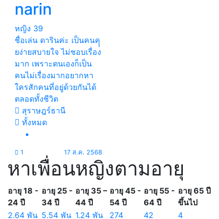
narin
หญิง
39
ชื่อเล่น ดารินค่ะ เป็นคนคุุ
ยง่ายสบายใจ ไม่ชอบเรื่อง
มาก เพราะตนเองก็เป็น
คนไม่เรื่องมากอยากหา
ใครสักคนที่อยู่ด้วยกันได้
ตลอดทั้งชีวิต
สุราษฎร์ธานี
ทั้งหมด
1
17 ส.ค. 2568
หาเพื่อนหญิงตามอายุ
อายุ 18 -
อายุ 25 -
อายุ 35 –
อายุ 45 -
อายุ 55 -
อายุ 65 ปี
24 ปี
34 ปี
44 ปี
54 ปี
64 ปี
ขึ้นไป
2.64 พัน
5.54 พัน
1.24 พัน
274
42
4