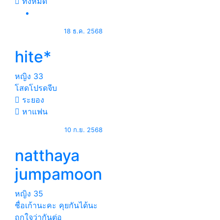
ทั้งหมด
18 ธ.ค. 2568
hite*
หญิง
33
โสดโปรดจีบ
ระยอง
หาแฟน
10 ก.ย. 2568
natthaya
jumpamoon
หญิง
35
ชื่อเก้านะคะ คุยกันได้นะ
ถูกใจว่ากันต่อ