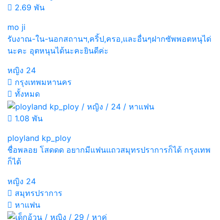
2.69 พัน
mo ji
รัuงาณ-ใน-นอกสถานฯ,คริ้ป,ครอ,และอื่นๆฝากซัพพอตหนุได่
นะคะ อุตหนุนได้นะคะยินดีค่ะ
หญิง
24
กรุงเทพมหานคร
ทั้งหมด
1.08 พัน
ployland kp_ploy
ชื่อพลอย โสดดด อยากมีแฟนแถวสมุทรปราการก็ได้ กรุงเทพ
ก็ได้
หญิง
24
สมุทรปราการ
หาแฟน