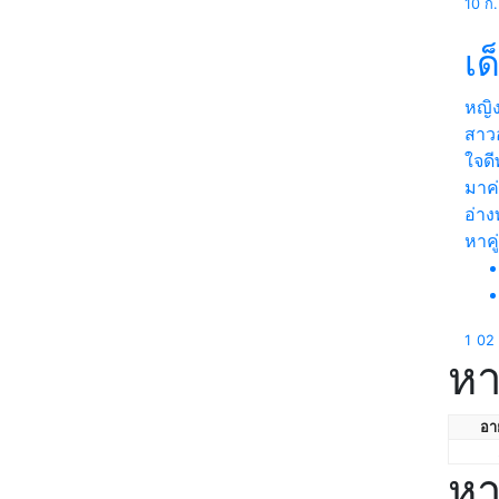
10 ก
เด
หญิ
สาวอ
ใจดี
มาค
อ่า
หาคู่
1
02 
หา
อาย
หา