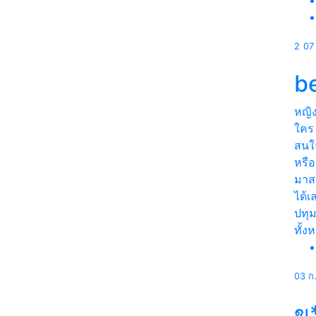
2
07
b
หญิ
ใคร
สนใจ
หรือ
มาส
ได้เ
ปทุม
ทั้ง
03 ก
ข*