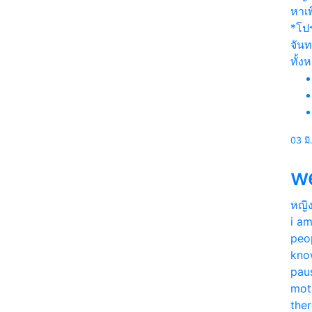
หาเพ
*โป
จันท
ทั้ง
03 มิ
w
หญิ
i a
peo
kno
paus
mot
ther