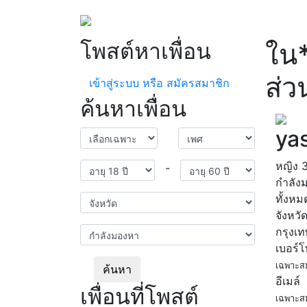
โพสต์หาเพื่อน
ใน*
ส่ว
เข้าสู่ระบบ หรือ สมัครสมาชิก
ค้นหาเพื่อน
yas
หญิง
-
กำลัง
ทั้งหม
จังหวั
กรุงเ
เบอร์
เฉพาะส
ค้นหา
อีเมล์
เพื่อนที่โพสต์
เฉพาะส