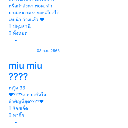
หรือกำลังหา พoต. ทัก
มาสอบถามรายละเอียดได้
เลยน้า ว่างแล้ว ❤️
ปทุมธานี
ทั้งหมด
03 ก.ย. 2568
miu miu
????
หญิง
33
❤️????ความจริงใจ
สำคัญที่สุด????❤️
ร้อยเอ็ด
หากิ๊ก