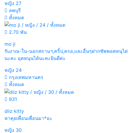
หญิง
27
ลพบุรี
ทั้งหมด
2.70 พัน
mo ji
รัuงาณ-ใน-นอกสถานฯ,คริ้ป,ครอ,และอื่นๆฝากซัพพอตหนุได่
นะคะ อุตหนุนได้นะคะยินดีค่ะ
หญิง
24
กรุงเทพมหานคร
ทั้งหมด
931
diiz kitty
หาคุย​เพื่อน​เพื่อน​มา*อะ
หญิง
30