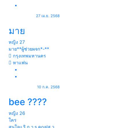
27 เม.ย. 2568
มาย
หญิง
27
มาย**ผู้ช่วยผจก*-**
กรุงเทพมหานคร
หาแฟน
10 ก.ค. 2568
bee ????
หญิง
26
ใคร
สนใจu.ริ.ก.า.s.คoalส.ว