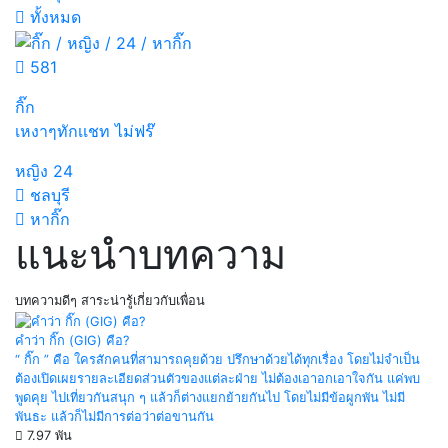
ทั้งหมด
581
กิ๊ก
เหงาๆทักเเชท ไม่ฟร๊
หญิง
24
ชลบุรี
หากิ๊ก
แนะนำบทความ
บทความดีๆ สาระน่ารู้เกี่ยวกับเพื่อน
คำว่า กิ๊ก (GIG) คือ?
“ กิ๊ก ” คือ ใครสักคนที่สามารถคุยด้วย ปรึกษาด้วยได้ทุกเรื่อง โดยไม่จำเป็น
ต้องเปิดเผยรายละเอียดส่วนตัวของแต่ละฝ่าย ไม่ต้องเอาอกเอาใจกัน แค่พบ
พูดคุย ไปเที่ยวกันสนุก ๆ แล้วก็ต่างแยกย้ายกันไป โดยไม่มีข้อผูกพัน ไม่มี
พันธะ แล้วก็ไม่มีการต่อว่าต่อขานกัน
7.97 พัน