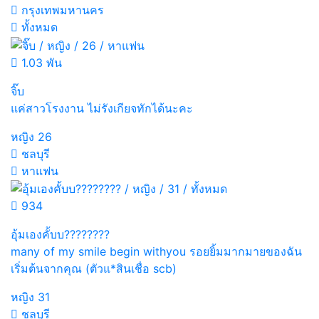
กรุงเทพมหานคร
ทั้งหมด
1.03 พัน
จิ๊บ
แค่สาวโรงงาน ไม่รังเกียจทักได้นะคะ
หญิง
26
ชลบุรี
หาแฟน
934
อุ้มเองคั้บบ????????
many of my smile begin withyou รอยยิ้มมากมายของฉัน
เริ่มต้นจากคุณ (ตัวแ*สินเชื่อ scb)
หญิง
31
ชลบุรี