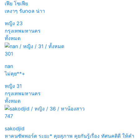
เฟีย โซเฟีย
เหงาๆ รัuဂoล น่าา
หญิง
23
กรุงเทพมหานคร
ทั้งหมด
301
nan
ไม่คุย**+
หญิง
31
กรุงเทพมหานคร
ทั้งหมด
747
sakodjid
หาคนซัพพอร์ต ระยะ* คุยสุภาพ คุยกันรู้เรื่อง ทัศนคติดี ให้คำ