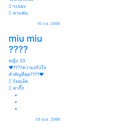
ระยอง
หาแฟน
10 ก.ย. 2568
miu miu
????
หญิง
33
❤️????ความจริงใจ
สำคัญที่สุด????❤️
ร้อยเอ็ด
หากิ๊ก
03 เม.ย. 2568