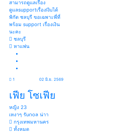
สามารถดูแลเรื่อง
ดูแลsupportเรื่องlงิuได้
พิกัด ชลบุรี ขอเฉพาะพี่ที่
พร้อม support เรื่องเงิน
นะคะ
ชลบุรี
หาแฟน
1
02 มิ.ย. 2569
เฟีย โซเฟีย
หญิง
23
เหงาๆ รัuဂoล น่าา
กรุงเทพมหานคร
ทั้งหมด