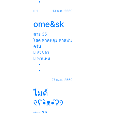
1
13 พ.ค. 2569
ome&sk
ชาย
35
โสด หาคนคุย หาแฟน
ครับ
สงขลา
หาแฟน
27 เม.ย. 2569
ไมค์
୧ʕ•̀ᴥ•́ʔ୨
ชาย
29