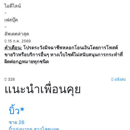
ไอดีไลน์
-
เฟสบุ๊ค
-
อัพเดตล่าสุด
15 ก.ค. 2569
คำเตือน:
โปรดระวังมิจฉาชีพหลอกโอนเงินโดยการโพสต์
ขายวิวหรือบริการอื่นๆ ทางเว็บไซต์ไม่สนับสนุนการกระทำที่
ผิดต่อกฏหมายทุกชนิด
326
แจ้งลบ
แนะนำเพื่อนคุย
บิ้ว*
ชาย
26
บิ้วเก่งมากๆ สาวโสดแอด