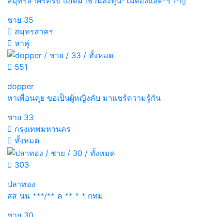
สมุทรสาครครับ แอดมาชวนลงทุน*ไม่ต้องแอด*รำ*ญ
ชาย
35
สมุทรสาคร
หาคู่
551
dopper
หาเพื่อนคุย ขอเป็นผู้หญิงคับ มาแชร์ความรู้กัน
ชาย
33
กรุงเทพมหานคร
ทั้งหมด
303
ปลาทอง
สส นน ***/** ค ** * * กทม
ชาย
30