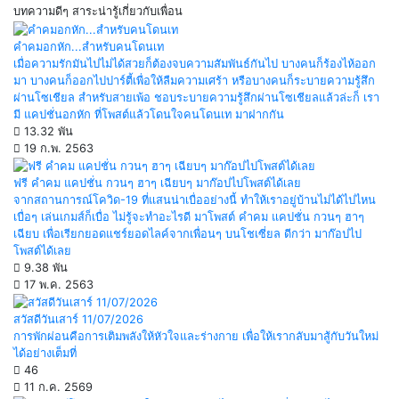
บทความดีๆ สาระน่ารู้เกี่ยวกับเพื่อน
คำคมอกหัก...สำหรับคนโดนเท
เมื่อความรักมันไปไม่ได้สวยก็ต้องจบความสัมพันธ์กันไป บางคนก็ร้องไห้ออก
มา บางคนก็ออกไปปาร์ตี้เพื่อให้ลืมความเศร้า หรือบางคนก็ระบายความรู้สึก
ผ่านโซเชียล สำหรับสายเพ้อ ชอบระบายความรู้สึกผ่านโซเชียลแล้วล่ะก็ เรา
มี แคปชั่นอกหัก ที่โพสต์แล้วโดนใจคนโดนเท มาฝากกัน
13.32 พัน
19 ก.พ. 2563
ฟรี คำคม แคปชั่น กวนๆ ฮาๆ เฉียบๆ มาก๊อปไปโพสต์ได้เลย
จากสถานการณ์โควิด-19 ที่แสนน่าเบื่ออย่างนี้ ทำให้เราอยู่บ้านไม่ได้ไปไหน
เบื่อๆ เล่นเกมส์ก็เบื่อ ไม่รู้จะทำอะไรดี มาโพสต์ คำคม แคปชั่น กวนๆ ฮาๆ
เฉียบ เพื่อเรียกยอดแชร์ยอดไลค์จากเพื่อนๆ บนโชเซี่ยล ดีกว่า มาก๊อปไป
โพสต์ได้เลย
9.38 พัน
17 พ.ค. 2563
สวัสดีวันเสาร์ 11/07/2026
การพักผ่อนคือการเติมพลังให้หัวใจและร่างกาย เพื่อให้เรากลับมาสู้กับวันใหม่
ได้อย่างเต็มที่
46
11 ก.ค. 2569