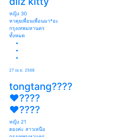
diiz kitty
หญิง
30
หาคุย​เพื่อน​เพื่อน​มา*อะ
กรุงเทพมหานคร
ทั้งหมด
27 เม.ย. 2568
tongtang????
❤️‍????
❤️‍????
หญิง
21
ตองค่ะ สาวเหนือ
กรุงเทพมหานคร