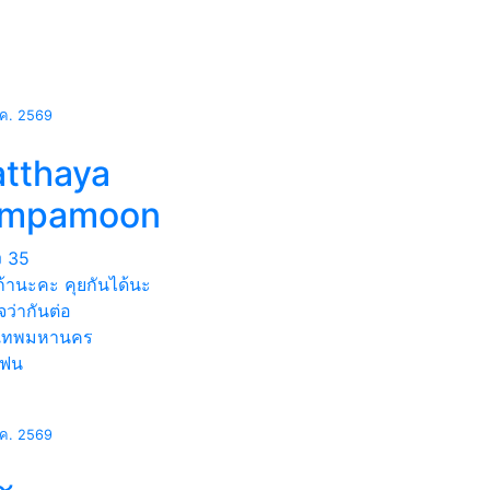
.ค. 2569
atthaya
umpamoon
ง
35
เก้านะคะ คุยกันได้นะ
จว่ากันต่อ
งเทพมหานคร
แฟน
.ค. 2569