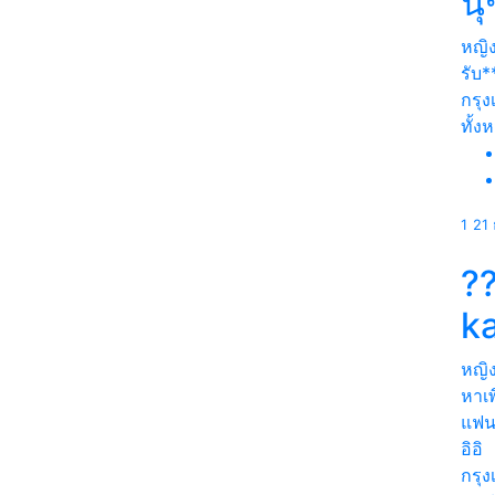
นุ
หญิ
รับ*
กรุ
ทั้ง
1
21 
?
k
หญิ
หาเ
แฟนก
อิอิ
กรุ