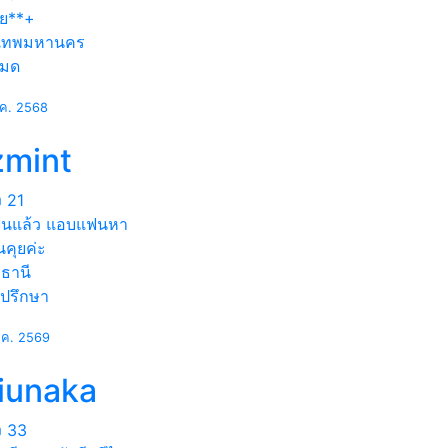
ุย**+
งเทพมหานคร
หมด
.ค. 2568
zmint
ง
21
ฟนแล้ว แอบแฟนหา
อนคุยค่ะ
ธานี
่ปรึกษา
.ค. 2569
iunaka
ง
33