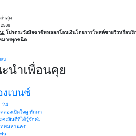
ค
ล่าสุด
. 2568
น:
โปรดระวังมิจฉาชีพหลอกโอนเงินโดยการโพสต์ขายวิวหรือบริการ
หมายทุกชนิด
งลบ
ะนำเพื่อนคุย
องเบนซ์
ง
24
ค่ลองเปิดใจดู ทักมา
คะยินดีที่ได้รู้จักค่ะ
งเทพมหานคร
แฟน