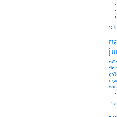
16 มี
n
j
หญิ
ชื่อ
ถูกใ
กรุ
หา
19 ม