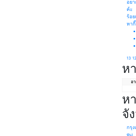
อยา
ค้ะ
ร้อย
หากิ
13
1
หา
อาย
หา
จั
กรุ
พัน)