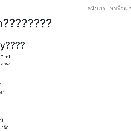
หน้าแรก
หาเพื่อน
ด????????
oy????
39
+1
มองหา
ด
ด
ฬ
โทร
น์
มาชิก