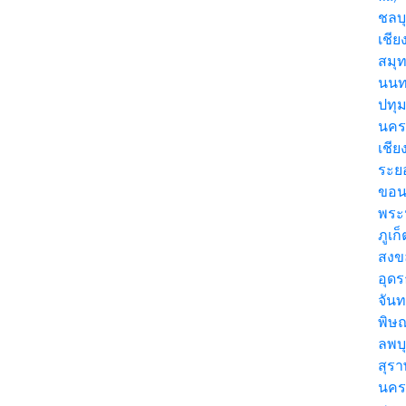
ชลบุ
เชีย
สมุ
นนท
ปทุ
นคร
เชี
ระย
ขอน
พระ
ภูเก
สง
อุด
จันท
พิษ
ลพบุ
สุร
นค