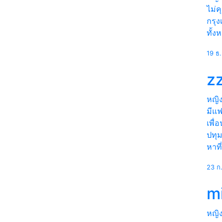
ไม่ค
กรุ
ทั้ง
19 ธ
z
หญิ
มีแ
เพื่
ปทุม
หาที
23 ก
m
หญิ