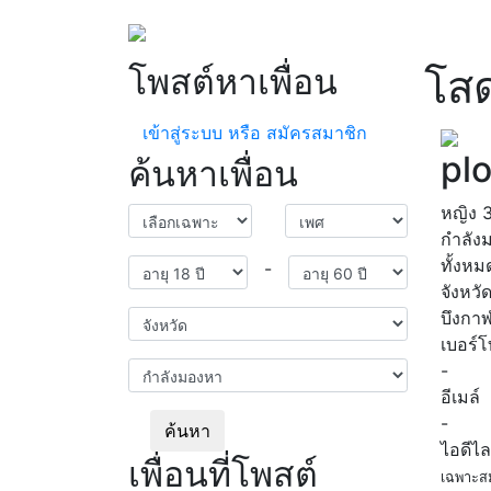
โพสต์หาเพื่อน
โส
เข้าสู่ระบบ หรือ สมัครสมาชิก
pl
ค้นหาเพื่อน
หญิง
กำลัง
ทั้งหม
-
จังหวั
บึงกา
เบอร์
-
อีเมล์
-
ค้นหา
ไอดีไล
เพื่อนที่โพสต์
เฉพาะส