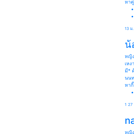
หาคู่
13 ม
น
หญิ
เหงา
มี* 
นนทบ
หากิ
1
27 
n
หญิ