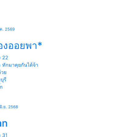
.ค. 2569
้องออยพา*
ง
22
 ทักมาคุยกันได้จ้า
ด้วย
ุรี
๊ก
มิ.ย. 2568
an
ง
31