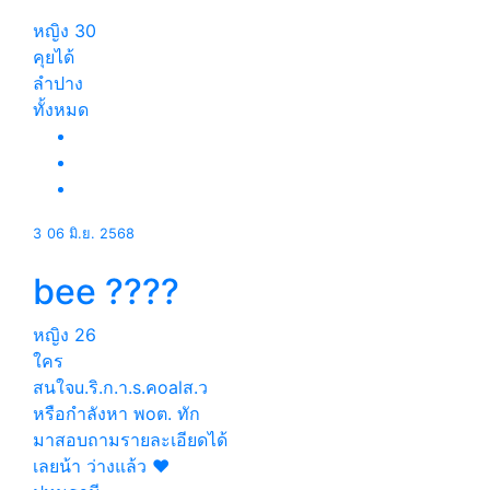
หญิง
30
คุยได้
ลำปาง
ทั้งหมด
3
06 มิ.ย. 2568
bee ????
หญิง
26
ใคร
สนใจu.ริ.ก.า.s.คoalส.ว
หรือกำลังหา พoต. ทัก
มาสอบถามรายละเอียดได้
เลยน้า ว่างแล้ว ❤️