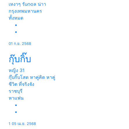
เหงาๆ รัuဂoล น่าา
กรุงเทพมหานคร
ทั้งหมด
01 ก.ย. 2568
กุ๊บกิ๊บ
หญิง
31
กุ๊บกิ๊บโสด หาคู่คิด หาคู่
ชีวิต ที่จริงจัง
ราชบุรี
หาแฟน
1
05 เม.ย. 2568