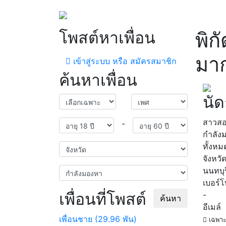
โพสต์หาเพื่อน
พิก
มา
เข้าสู่ระบบ หรือ สมัครสมาชิก
ค้นหาเพื่อน
นั
สาวส
-
กำลัง
ทั้งหม
จังหวั
นนทบุร
เบอร์
เพื่อนที่โพสต์
-
ค้นหา
อีเมล์
เพื่อนชาย (29.96 พัน)
เฉพาะ