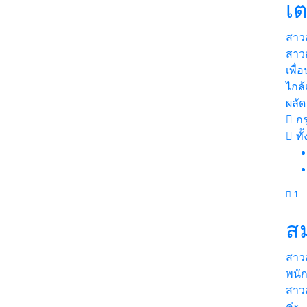
เ
สาว
สาว
เพื่
ไกล้
ผลัด
กร
ทั
1
ส
สาว
พนั
สาวส
ค่ะ