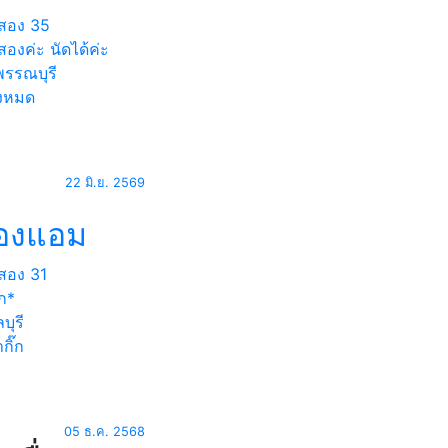
สอง
35
องค่ะ นัดได้ค่ะ
พรรณบุรี
้งหมด
22 มิ.ย. 2569
้องแอม
สอง
31
ก*
บุรี
กิ๊ก
05 ธ.ค. 2568