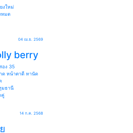
ียงใหม่
้งหมด
04 เม.ย. 2569
lly berry
สอง
35
าด หน้าตาดี หานัด
ต
ุมธานี
คู่
14 ก.ค. 2568
อย