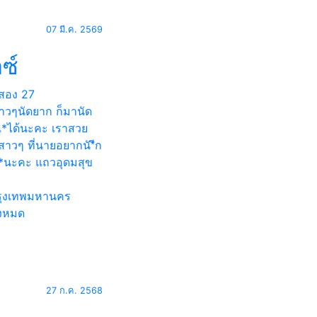
07 มี.ค. 2569
ซ์
สอง
27
าวๆนัดยาก ก็มานัด
แ*ได้นะคะ เราสวย
สาวๆ ที่นายอยากนั*ีก
*นะคะ แถวอุดมสุข
ุงเทพมหานคร
้งหมด
27 ก.ค. 2568