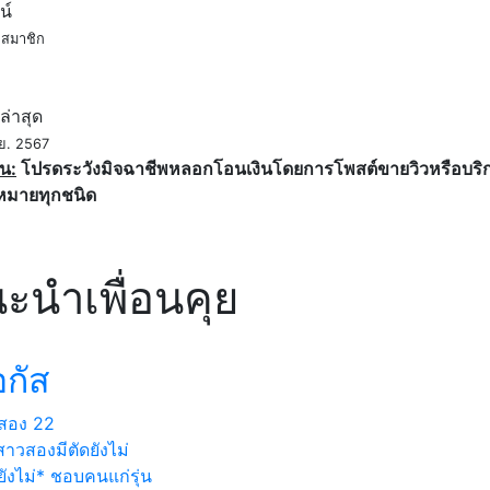
น์
สมาชิก
ค
ล่าสุด
ย. 2567
น:
โปรดระวังมิจฉาชีพหลอกโอนเงินโดยการโพสต์ขายวิวหรือบริการ
หมายทุกชนิด
ะนำเพื่อนคุย
กัส
สอง
22
าวสองมีตัดยังไม่
ังไม่* ชอบคนแก่รุ่น