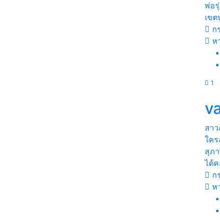
พ่อร
เขต
กร
หา
1
v
สาว
ใครอ
สุภ
ได้ค
กร
หา