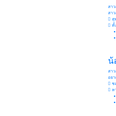
สาว
สาวส
สุ
ทั
น
สาว
อยา
ชล
หา