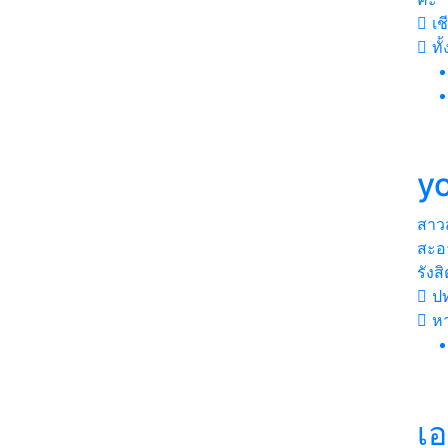
เช
ทั
yo
สาว
สะอ
รังสิ
ปท
หา
เ