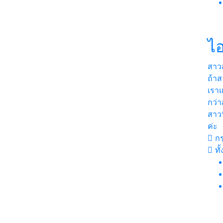
ไอ
สาว
ถ้าส
เรา
กว่า
สาว
ค่ะ
กร
ทั