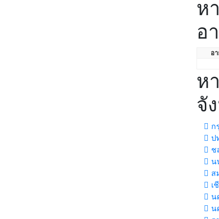
หา
อา
อาย
หา
จั
กร
ปท
ชล
นน
สม
เช
นค
น