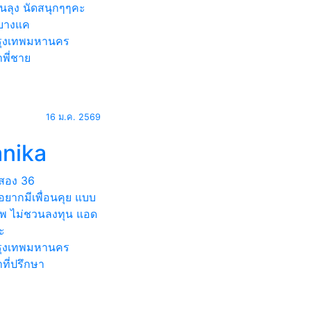
ุ่นลุง นัดสนุกๆๆคะ
บางแค
ุงเทพมหานคร
พี่ชาย
16 ม.ค. 2569
anika
สอง
36
ยากมีเพื่อนคุย แบบ
าพ ไม่ชวนลงทุน แอด
ะ
ุงเทพมหานคร
ที่ปรึกษา