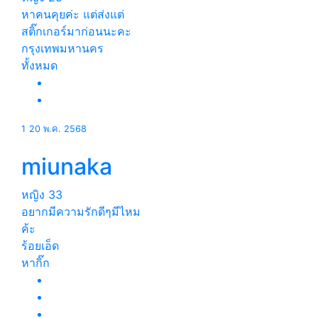
หาคนคุยค่ะ แต่ส่งแต่
สติ๊กเกอร์มาก่อนนะคะ
กรุงเทพมหานคร
ทั้งหมด
1
20 พ.ค. 2568
miunaka
หญิง
33
อยากมีความรักดีๆมีไหม
ค้ะ
ร้อยเอ็ด
หากิ๊ก