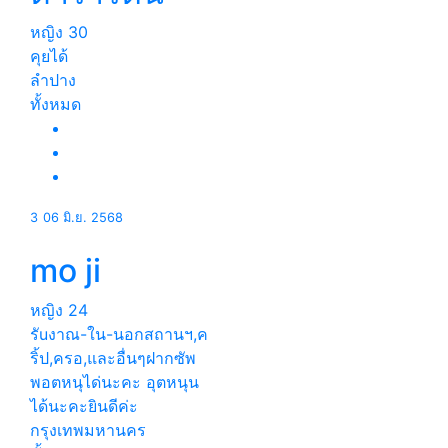
หญิง
30
คุยได้
ลำปาง
ทั้งหมด
3
06 มิ.ย. 2568
mo ji
หญิง
24
รัuงาณ-ใน-นอกสถานฯ,ค
ริ้ป,ครอ,และอื่นๆฝากซัพ
พอตหนุได่นะคะ อุตหนุน
ได้นะคะยินดีค่ะ
กรุงเทพมหานคร