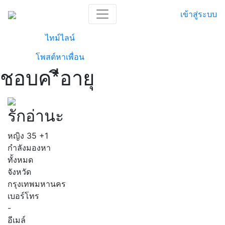
เข้าสู่ระบบ
ไทม์ไลน์
โพสต์หาเพื่อน
ชอบค*ีอายุ
รักอ่านะ
หญิง
35
+1
กำลังมองหา
ทั้งหมด
จังหวัด
กรุงเทพมหานคร
เบอร์โทร
-
อีเมล์